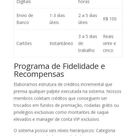
Digitais
horas
Envio de
1-3 dias
2 a 5 dias
R$ 100
Banco
úteis
úteis
3 a 5 dias
Reais
Cartões
Instantâneo
de
vinte e
trabalho
cinco
Programa de Fidelidade e
Recompensas
Elaboramos estrutura de créditos incremental que
premia qualquer palpite executada na sistema. Nossos
membros coletam créditos que conseguem ser
trocados em fundos de premiação, rodadas grátis ou
privilégios exclusivas como montantes de saque
elevados e manager de conta VIP exclusivo.
O sistema possui seis níveis hierárquicos: Categoria