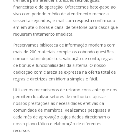
treinada para atender situações tecnológicas,
financeiras e de operação. Oferecemos bate-papo ao
vivo com período médio de atendimento menor a
sessenta segundos, e-mail com resposta confirmado
em em até 6 horas e canal de telefone para casos que
requerem tratamento imediata.
Preservamos biblioteca de informação moderna com
mais de 200 materiais completos cobrindo questões
comuns sobre depósitos, validação de conta, regras
de bônus e funcionalidades da sistema. O nosso
dedicação com clareza se expressa na oferta total de
regras e diretrizes em idioma simples e fácil.
Utilizamos mecanismos de retorno constante que nos
permitem localizar setores de melhoria e ajustar
nossos prestações às necessidades efetivas da
comunidade de membros. Realizamos pesquisas a
cada mês de aprovação cujos dados direcionam o
nosso plano tático e elaboração de diferentes
recursos.