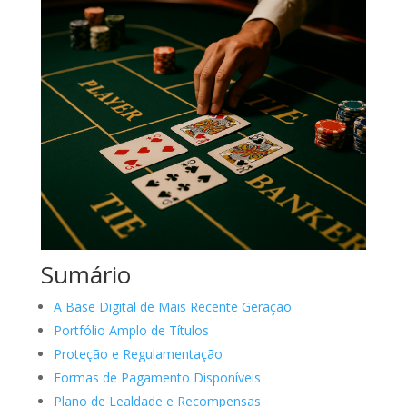
Sumário
A Base Digital de Mais Recente Geração
Portfólio Amplo de Títulos
Proteção e Regulamentação
Formas de Pagamento Disponíveis
Plano de Lealdade e Recompensas