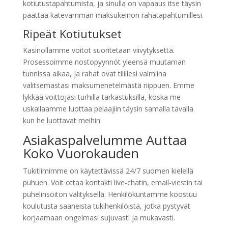
kotiutustapahtumista, ja sinulla on vapaaus itse täysin
päättää kätevämmän maksukeinon rahatapahtumillesi.
Ripeät Kotiutukset
Kasinollamme voitot suoritetaan viivytyksettä.
Prosessoimme nostopyynnöt yleensä muutaman
tunnissa aikaa, ja rahat ovat tilillesi valmiina
valitsemastasi maksumenetelmästä riippuen. Emme
lykkää voittojasi turhilla tarkastuksilla, koska me
uskallaamme luottaa pelaajiin täysin samalla tavalla
kun he luottavat meihin.
Asiakaspalvelumme Auttaa
Koko Vuorokauden
Tukitiimimme on käytettävissä 24/7 suomen kielellä
puhuen. Voit ottaa kontakti live-chatin, email-viestin tai
puhelinsoiton välityksellä. Henkilökuntamme koostuu
koulutusta saaneista tukihenkilöistä, jotka pystyvät
korjaamaan ongelmasi sujuvasti ja mukavasti.