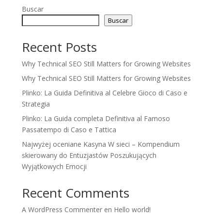
Buscar
Buscar
Recent Posts
Why Technical SEO Still Matters for Growing Websites
Why Technical SEO Still Matters for Growing Websites
Plinko: La Guida Definitiva al Celebre Gioco di Caso e
Strategia
Plinko: La Guida completa Definitiva al Famoso
Passatempo di Caso e Tattica
Najwyżej oceniane Kasyna W sieci – Kompendium
skierowany do Entuzjastów Poszukujących
Wyjątkowych Emocji
Recent Comments
A WordPress Commenter
en
Hello world!