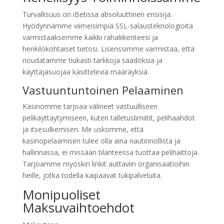
Turvallisuus on iBetissä absoluuttinen ensisija.
Hyödynnämme viimeisimpiä SSL-salausteknologioita
varmistaaksemme kaikki rahaliikenteesi ja
henkilökohtaiset tietosi. Lisenssimme varmistaa, että
noudatamme tiukasti tarkkoja säädöksiä ja
käyttäjäsuojaa käsitteleviä määräyksiä.
Vastuuntuntoinen Pelaaminen
Kasinomme tarjoaa välineet vastuulliseen
pelikäyttäytymiseen, kuten talletuslimiitit, pelihaahdot
ja itsesulkemisen. Me uskomme, että
kasinopelaamisen tulee olla aina nautinnollista ja
hallinnassa, ei missään tilanteessa tuottaa pelihaittoja.
Tarjoamme myöskin linkit auttaviin organisaatioihin
heille, jotka todella kaipaavat tukipalveluita.
Monipuoliset
Maksuvaihtoehdot