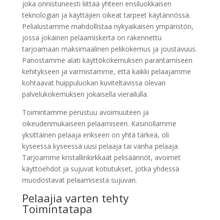
joka onnistuneesti liittää yhteen ensiluokkaisen
teknologian ja käyttäjien oikeat tarpeet käytännössä.
Pelialustamme mahdollistaa nykyaikaisen ympäristön,
jossa jokainen pelaamiskerta on rakennettu
tarjoamaan maksimaalinen pelikokemus ja joustavuus.
Panostamme alati käyttökokemuksen parantamiseen
kehitykseen ja varmistamme, että kaikki pelaajamme
kohtaavat huippuluokan kuviteltavissa olevan
palvelukokemuksen jokaisella vierailulla.
Toimintamme perustuu avoimuuteen ja
oikeudenmukaiseen pelaamiseen. Kasinollamme
yksittäinen pelaaja erikseen on yhtä tärkeä, oli
kyseessä kyseessä uusi pelaaja tai vanha pelaaja.
Tarjoamme kristallinkirkkaät pelisäännöt, avoimet
käyttöehdot ja sujuvat kotiutukset, jotka yhdessä
muodostavat pelaamisesta sujuvan.
Pelaajia varten tehty
Toimintatapa