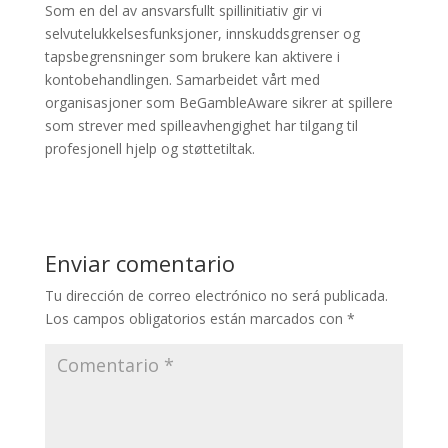
Som en del av ansvarsfullt spillinitiativ gir vi
selvutelukkelsesfunksjoner, innskuddsgrenser og
tapsbegrensninger som brukere kan aktivere i
kontobehandlingen. Samarbeidet vårt med
organisasjoner som BeGambleAware sikrer at spillere
som strever med spilleavhengighet har tilgang til
profesjonell hjelp og støttetiltak.
Enviar comentario
Tu dirección de correo electrónico no será publicada.
Los campos obligatorios están marcados con
*