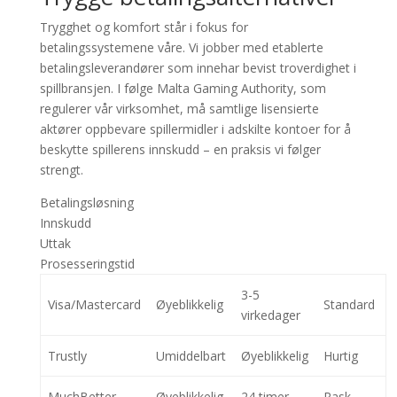
Trygghet og komfort står i fokus for
betalingssystemene våre. Vi jobber med etablerte
betalingsleverandører som innehar bevist troverdighet i
spillbransjen. I følge Malta Gaming Authority, som
regulerer vår virksomhet, må samtlige lisensierte
aktører oppbevare spillermidler i adskilte kontoer for å
beskytte spillerens innskudd – en praksis vi følger
strengt.
Betalingsløsning
Innskudd
Uttak
Prosesseringstid
3-5
Visa/Mastercard
Øyeblikkelig
Standard
virkedager
Trustly
Umiddelbart
Øyeblikkelig
Hurtig
MuchBetter
Øyeblikkelig
24 timer
Rask