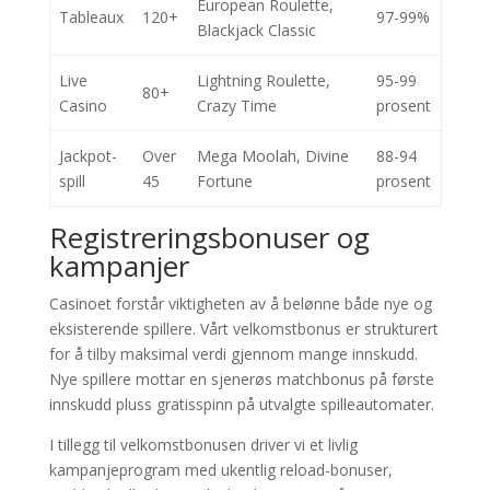
European Roulette,
Tableaux
120+
97-99%
Blackjack Classic
Live
Lightning Roulette,
95-99
80+
Casino
Crazy Time
prosent
Jackpot-
Over
Mega Moolah, Divine
88-94
spill
45
Fortune
prosent
Registreringsbonuser og
kampanjer
Casinoet forstår viktigheten av å belønne både nye og
eksisterende spillere. Vårt velkomstbonus er strukturert
for å tilby maksimal verdi gjennom mange innskudd.
Nye spillere mottar en sjenerøs matchbonus på første
innskudd pluss gratisspinn på utvalgte spilleautomater.
I tillegg til velkomstbonusen driver vi et livlig
kampanjeprogram med ukentlig reload-bonuser,