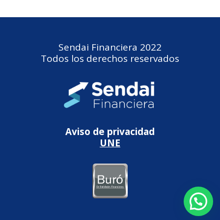
Sendai Financiera 2022
Todos los derechos reservados
Aviso de privacidad
UNE