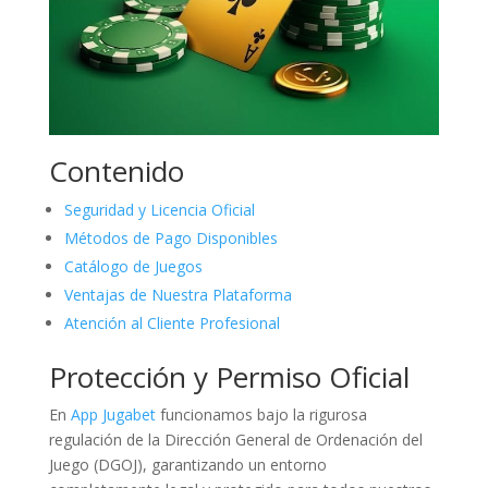
Contenido
Seguridad y Licencia Oficial
Métodos de Pago Disponibles
Catálogo de Juegos
Ventajas de Nuestra Plataforma
Atención al Cliente Profesional
Protección y Permiso Oficial
En
App Jugabet
funcionamos bajo la rigurosa
regulación de la Dirección General de Ordenación del
Juego (DGOJ), garantizando un entorno