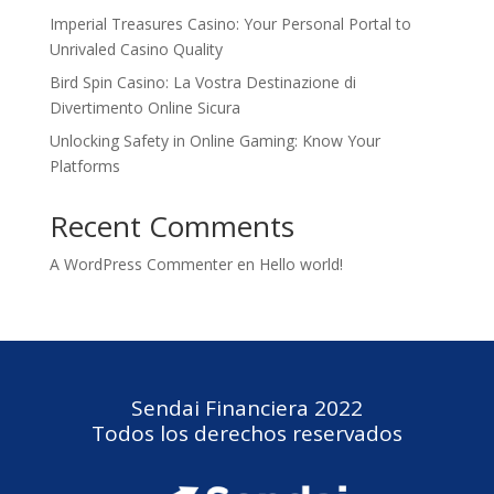
Imperial Treasures Casino: Your Personal Portal to
Unrivaled Casino Quality
Bird Spin Casino: La Vostra Destinazione di
Divertimento Online Sicura
Unlocking Safety in Online Gaming: Know Your
Platforms
Recent Comments
A WordPress Commenter
en
Hello world!
Sendai Financiera 2022
Todos los derechos reservados