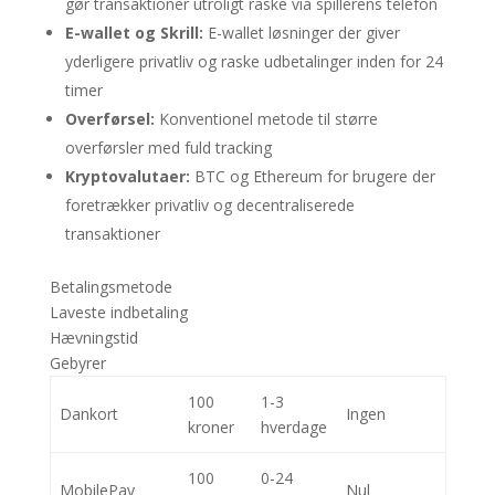
gør transaktioner utroligt raske via spillerens telefon
E-wallet og Skrill:
E-wallet løsninger der giver
yderligere privatliv og raske udbetalinger inden for 24
timer
Overførsel:
Konventionel metode til større
overførsler med fuld tracking
Kryptovalutaer:
BTC og Ethereum for brugere der
foretrækker privatliv og decentraliserede
transaktioner
Betalingsmetode
Laveste indbetaling
Hævningstid
Gebyrer
100
1-3
Dankort
Ingen
kroner
hverdage
100
0-24
MobilePay
Nul