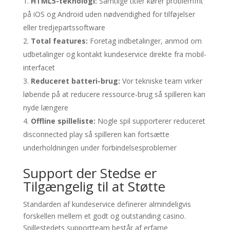
HTML5-teknologi:
Samtlige titler kører problemfrit
på iOS og Android uden nødvendighed for tilføjelser
eller tredjepartssoftware
Total features:
Foretag indbetalinger, anmod om
udbetalinger og kontakt kundeservice direkte fra mobil-
interfacet
Reduceret batteri-brug:
Vor tekniske team virker
løbende på at reducere ressource-brug så spilleren kan
nyde længere
Offline spilleliste:
Nogle spil supporterer reduceret
disconnected play så spilleren kan fortsætte
underholdningen under forbindelsesproblemer
Support der Stedse er
Tilgængelig til at Støtte
Standarden af kundeservice definerer almindeligvis
forskellen mellem et godt og outstanding casino.
Spillestedets supportteam består af erfarne