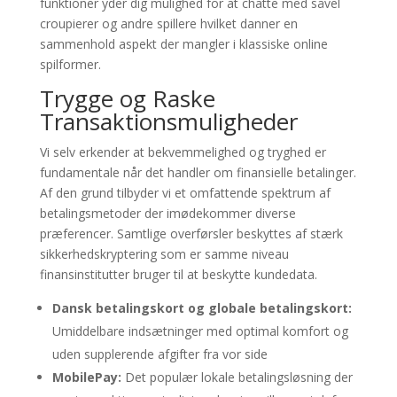
funktioner yder dig mulighed for at chatte med såvel
croupierer og andre spillere hvilket danner en
sammenhold aspekt der mangler i klassiske online
spilformer.
Trygge og Raske
Transaktionsmuligheder
Vi selv erkender at bekvemmelighed og tryghed er
fundamentale når det handler om finansielle betalinger.
Af den grund tilbyder vi et omfattende spektrum af
betalingsmetoder der imødekommer diverse
præferencer. Samtlige overførsler beskyttes af stærk
sikkerhedskryptering som er samme niveau
finansinstitutter bruger til at beskytte kundedata.
Dansk betalingskort og globale betalingskort:
Umiddelbare indsætninger med optimal komfort og
uden supplerende afgifter fra vor side
MobilePay:
Det populær lokale betalingsløsning der