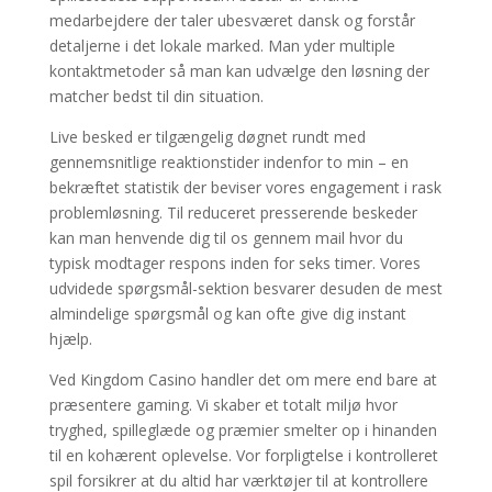
medarbejdere der taler ubesværet dansk og forstår
detaljerne i det lokale marked. Man yder multiple
kontaktmetoder så man kan udvælge den løsning der
matcher bedst til din situation.
Live besked er tilgængelig døgnet rundt med
gennemsnitlige reaktionstider indenfor to min – en
bekræftet statistik der beviser vores engagement i rask
problemløsning. Til reduceret presserende beskeder
kan man henvende dig til os gennem mail hvor du
typisk modtager respons inden for seks timer. Vores
udvidede spørgsmål-sektion besvarer desuden de mest
almindelige spørgsmål og kan ofte give dig instant
hjælp.
Ved Kingdom Casino handler det om mere end bare at
præsentere gaming. Vi skaber et totalt miljø hvor
tryghed, spilleglæde og præmier smelter op i hinanden
til en kohærent oplevelse. Vor forpligtelse i kontrolleret
spil forsikrer at du altid har værktøjer til at kontrollere