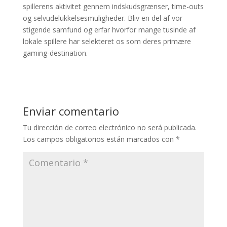
spillerens aktivitet gennem indskudsgrænser, time-outs
og selvudelukkelsesmuligheder. Bliv en del af vor
stigende samfund og erfar hvorfor mange tusinde af
lokale spillere har selekteret os som deres primære
gaming-destination.
Enviar comentario
Tu dirección de correo electrónico no será publicada.
Los campos obligatorios están marcados con
*