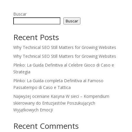
Buscar
Buscar
Recent Posts
Why Technical SEO Still Matters for Growing Websites
Why Technical SEO Still Matters for Growing Websites
Plinko: La Guida Definitiva al Celebre Gioco di Caso e
Strategia
Plinko: La Guida completa Definitiva al Famoso
Passatempo di Caso e Tattica
Najwyżej oceniane Kasyna W sieci – Kompendium
skierowany do Entuzjastów Poszukujących
Wyjątkowych Emocji
Recent Comments