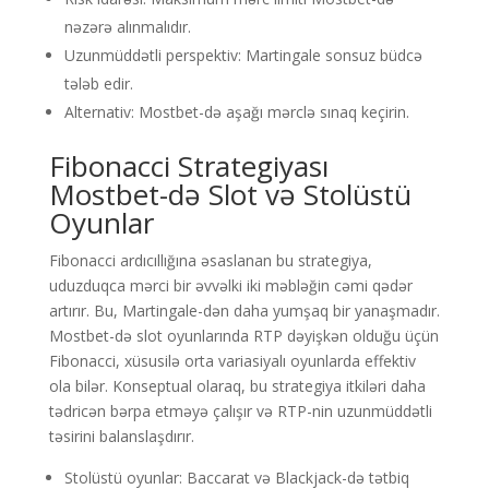
nəzərə alınmalıdır.
Uzunmüddətli perspektiv: Martingale sonsuz büdcə
tələb edir.
Alternativ: Mostbet-də aşağı mərclə sınaq keçirin.
Fibonacci Strategiyası
Mostbet-də Slot və Stolüstü
Oyunlar
Fibonacci ardıcıllığına əsaslanan bu strategiya,
uduzduqca mərci bir əvvəlki iki məbləğin cəmi qədər
artırır. Bu, Martingale-dən daha yumşaq bir yanaşmadır.
Mostbet-də slot oyunlarında RTP dəyişkən olduğu üçün
Fibonacci, xüsusilə orta variasiyalı oyunlarda effektiv
ola bilər. Konseptual olaraq, bu strategiya itkiləri daha
tədricən bərpa etməyə çalışır və RTP-nin uzunmüddətli
təsirini balanslaşdırır.
Stolüstü oyunlar: Baccarat və Blackjack-də tətbiq