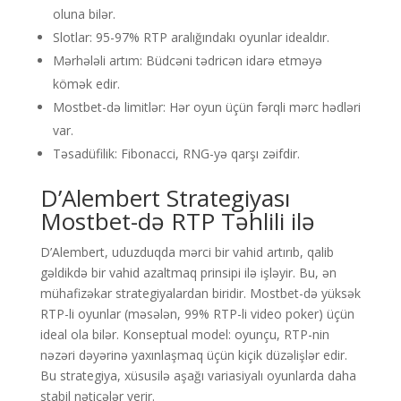
oluna bilər.
Slotlar: 95-97% RTP aralığındakı oyunlar idealdır.
Mərhələli artım: Büdcəni tədricən idarə etməyə
kömək edir.
Mostbet-də limitlər: Hər oyun üçün fərqli mərc hədləri
var.
Təsadüfilik: Fibonacci, RNG-yə qarşı zəifdir.
D’Alembert Strategiyası
Mostbet-də RTP Təhlili ilə
D’Alembert, uduzduqda mərci bir vahid artırıb, qalib
gəldikdə bir vahid azaltmaq prinsipi ilə işləyir. Bu, ən
mühafizəkar strategiyalardan biridir. Mostbet-də yüksək
RTP-li oyunlar (məsələn, 99% RTP-li video poker) üçün
ideal ola bilər. Konseptual model: oyunçu, RTP-nin
nəzəri dəyərinə yaxınlaşmaq üçün kiçik düzəlişlər edir.
Bu strategiya, xüsusilə aşağı variasiyalı oyunlarda daha
stabil nəticələr verir.