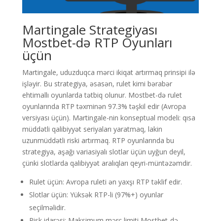
Martingale Strategiyası
Mostbet-də RTP Oyunları
üçün
Martingale, uduzduqca mərci ikiqat artırmaq prinsipi ilə
işləyir. Bu strategiya, əsasən, rulet kimi bərabər
ehtimallı oyunlarda tətbiq olunur. Mostbet-də rulet
oyunlarında RTP təxminən 97.3% təşkil edir (Avropa
versiyası üçün). Martingale-nin konseptual modeli: qısa
müddətli qalibiyyət seriyaları yaratmaq, lakin
uzunmüddətli riski artırmaq. RTP oyunlarında bu
strategiya, aşağı variasiyalı slotlar üçün uyğun deyil,
çünki slotlarda qalibiyyət aralıqları qeyri-müntəzəmdir.
Rulet üçün: Avropa ruleti ən yaxşı RTP təklif edir.
Slotlar üçün: Yüksək RTP-li (97%+) oyunlar
seçilməlidir.
Risk idarəsi: Maksimum mərc limiti Mostbet-də