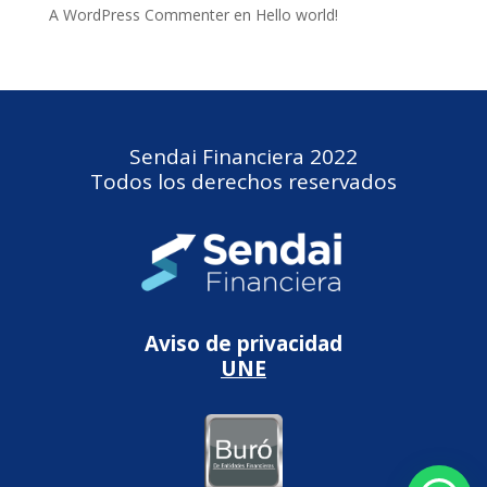
A WordPress Commenter
en
Hello world!
Sendai Financiera 2022
Todos los derechos reservados
Aviso de privacidad
UNE