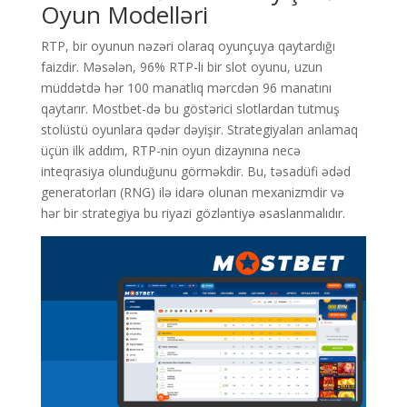
Oyun Modelləri
RTP, bir oyunun nəzəri olaraq oyunçuya qaytardığı
faizdir. Məsələn, 96% RTP-li bir slot oyunu, uzun
müddətdə hər 100 manatlıq mərcdən 96 manatını
qaytarır. Mostbet-də bu göstərici slotlardan tutmuş
stolüstü oyunlara qədər dəyişir. Strategiyaları anlamaq
üçün ilk addım, RTP-nin oyun dizaynına necə
inteqrasiya olunduğunu görməkdir. Bu, təsadüfi ədəd
generatorları (RNG) ilə idarə olunan mexanizmdir və
hər bir strategiya bu riyazi gözləntiyə əsaslanmalıdır.