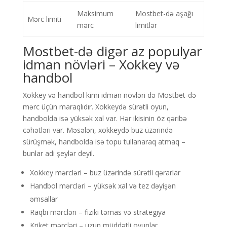
Maksimum
Mostbet-də aşağı
Mərc limiti
mərc
limitlər
Mostbet-də digər az populyar
idman növləri – Xokkey və
handbol
Xokkey və handbol kimi idman növləri də Mostbet-də
mərc üçün maraqlıdır. Xokkeydə sürətli oyun,
handbolda isə yüksək xal var. Hər ikisinin öz qəribə
cəhətləri var. Məsələn, xokkeydə buz üzərində
sürüşmək, handbolda isə topu tullanaraq atmaq –
bunlar adi şeylər deyil.
Xokkey mərcləri – buz üzərində sürətli qərarlar
Handbol mərcləri – yüksək xal və tez dəyişən
əmsallar
Raqbi mərcləri – fiziki təmas və strategiya
Kriket mərcləri – uzun müddətli oyunlar