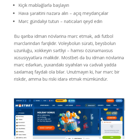
Kiçik məbləğlərlə başlayın
Hava şəraitini nəzərə alın – açıq meydançalar
Mərc gündəliyi tutun – nəticələri qeyd edin
Bu qəribə idman növlərinə mərc etmək, adi futbol
mərclərindən fərqlidir. Voleybolun sürəti, beysbolun
uzunluğu, xokkeyin sərtliyi – hamısı özünəməxsus
xüsusiyyətlərə malikdir. Mostbet-də bu idman növlərinə
mərc edərkən, yuxarıdakı siyahıları və cədvəli yadda
saxlamaq faydalı ola bilər. Unutmayın ki, hər mərc bir
riskdir, amma bu riski idarə etmək mümkündür.