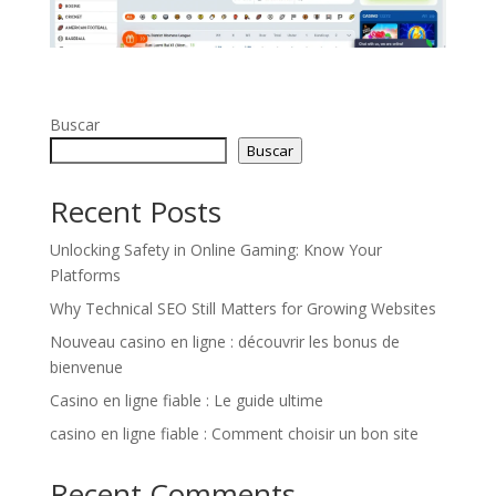
Buscar
Buscar
Recent Posts
Unlocking Safety in Online Gaming: Know Your
Platforms
Why Technical SEO Still Matters for Growing Websites
Nouveau casino en ligne : découvrir les bonus de
bienvenue
Casino en ligne fiable : Le guide ultime
casino en ligne fiable : Comment choisir un bon site
Recent Comments