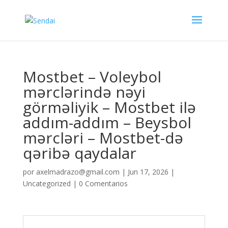
Mostbet – Voleybol
mərclərində nəyi
görməliyik – Mostbet ilə
addım-addım – Beysbol
mərcləri – Mostbet-də
qəribə qaydalar
por
axelmadrazo@gmail.com
|
Jun 17, 2026
|
Uncategorized
|
0 Comentarios