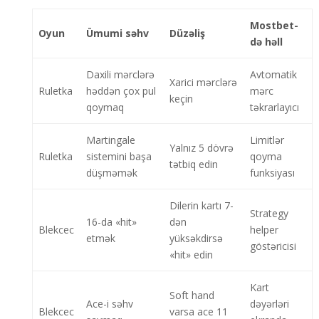
Mostbet-
Oyun
Ümumi səhv
Düzəliş
də həll
Daxili mərclərə
Avtomatik
Xarici mərclərə
Ruletka
həddən çox pul
mərc
keçin
qoymaq
təkrarlayıcı
Martingale
Limitlər
Yalnız 5 dövrə
Ruletka
sistemini başa
qoyma
tətbiq edin
düşməmək
funksiyası
Dilerin kartı 7-
Strategy
16-da «hit»
dən
Blekcec
helper
etmək
yüksəkdirsə
göstəricisi
«hit» edin
Kart
Soft hand
Ace-i səhv
dəyərləri
Blekcec
varsa ace 11