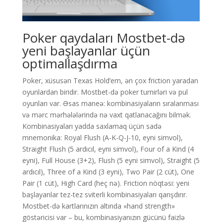
Poker qaydaları Mostbet-də
yeni başlayanlar üçün
optimallaşdırma
Poker, xüsusən Texas Hold’em, ən çox friction yaradan
oyunlardan biridir. Mostbet-də poker turnirləri və pul
oyunları var. Əsas maneə: kombinasiyaların sıralanması
və mərc mərhələlərində nə vaxt qatlanacağını bilmək.
Kombinasiyaları yadda saxlamaq üçün sadə
mnemonika: Royal Flush (A-K-Q-J-10, eyni simvol),
Straight Flush (5 ardıcıl, eyni simvol), Four of a Kind (4
eyni), Full House (3+2), Flush (5 eyni simvol), Straight (5
ardıcıl), Three of a Kind (3 eyni), Two Pair (2 cüt), One
Pair (1 cüt), High Card (heç nə). Friction nöqtəsi: yeni
başlayanlar tez-tez sviterli kombinasiyaları qarışdırır.
Mostbet-də kartlarınızın altında «hand strength»
göstəricisi var – bu, kombinasiyanızın gücünü faizlə