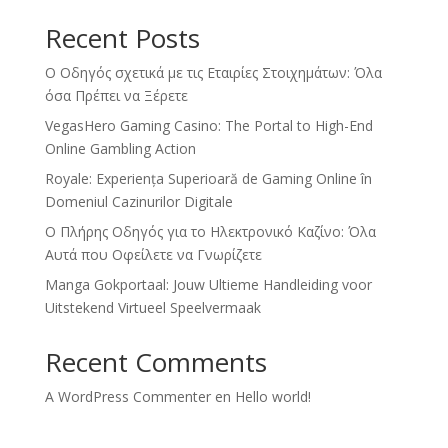
Recent Posts
Ο Οδηγός σχετικά με τις Εταιρίες Στοιχημάτων: Όλα
όσα Πρέπει να Ξέρετε
VegasHero Gaming Casino: The Portal to High-End
Online Gambling Action
Royale: Experiența Superioară de Gaming Online în
Domeniul Cazinurilor Digitale
Ο Πλήρης Οδηγός για το Ηλεκτρονικό Καζίνο: Όλα
Αυτά που Οφείλετε να Γνωρίζετε
Manga Gokportaal: Jouw Ultieme Handleiding voor
Uitstekend Virtueel Speelvermaak
Recent Comments
A WordPress Commenter
en
Hello world!