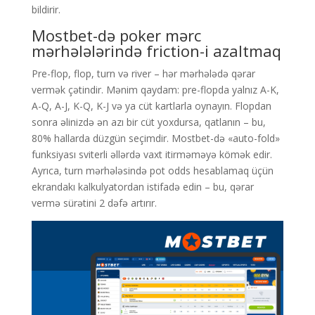
bildirir.
Mostbet-də poker mərc
mərhələlərində friction-i azaltmaq
Pre-flop, flop, turn və river – hər mərhələdə qərar
vermək çətindir. Mənim qaydam: pre-flopda yalnız A-K,
A-Q, A-J, K-Q, K-J və ya cüt kartlarla oynayın. Flopdan
sonra əlinizdə ən azı bir cüt yoxdursa, qatlanın – bu,
80% hallarda düzgün seçimdir. Mostbet-də «auto-fold»
funksiyası sviterli əllərdə vaxt itirməməyə kömək edir.
Ayrıca, turn mərhələsində pot odds hesablamaq üçün
ekrandakı kalkulyatordan istifadə edin – bu, qərar
vermə sürətini 2 dəfə artırır.