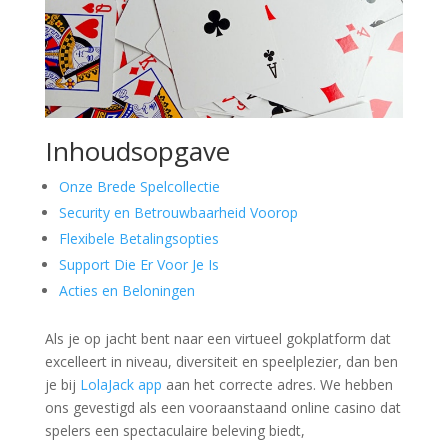
Inhoudsopgave
Onze Brede Spelcollectie
Security en Betrouwbaarheid Voorop
Flexibele Betalingsopties
Support Die Er Voor Je Is
Acties en Beloningen
Als je op jacht bent naar een virtueel gokplatform dat
excelleert in niveau, diversiteit en speelplezier, dan ben
je bij
LolaJack app
aan het correcte adres. We hebben
ons gevestigd als een vooraanstaand online casino dat
spelers een spectaculaire beleving biedt,