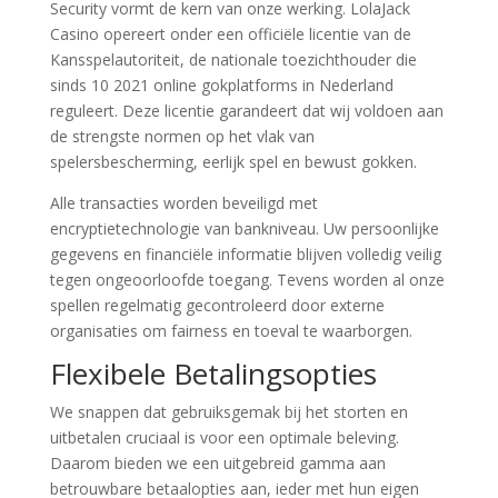
Security vormt de kern van onze werking. LolaJack
Casino opereert onder een officiële licentie van de
Kansspelautoriteit, de nationale toezichthouder die
sinds 10 2021 online gokplatforms in Nederland
reguleert. Deze licentie garandeert dat wij voldoen aan
de strengste normen op het vlak van
spelersbescherming, eerlijk spel en bewust gokken.
Alle transacties worden beveiligd met
encryptietechnologie van bankniveau. Uw persoonlijke
gegevens en financiële informatie blijven volledig veilig
tegen ongeoorloofde toegang. Tevens worden al onze
spellen regelmatig gecontroleerd door externe
organisaties om fairness en toeval te waarborgen.
Flexibele Betalingsopties
We snappen dat gebruiksgemak bij het storten en
uitbetalen cruciaal is voor een optimale beleving.
Daarom bieden we een uitgebreid gamma aan
betrouwbare betaalopties aan, ieder met hun eigen