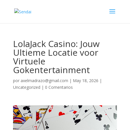
LolaJack Casino: Jouw
Ultieme Locatie voor
Virtuele
Gokentertainment
por
axelmadrazo@gmail.com
|
May 18, 2026
|
Uncategorized
|
0 Comentarios