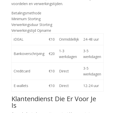
voordelen en verwerkingstijden.
Betalingsmethode
Minimum Storting
Verwerkingsduur Storting
Verwerkingstijd Opname
iDEAL
€10
Onmiddellijk
24-48 uur
1-3
3-5
Bankoverschrijving
€20
werkdagen
werkdagen
3-5
Creditcard
€10
Direct
werkdagen
E-wallets
€10
Direct
12-24 uur
Klantendienst Die Er Voor Je
Is