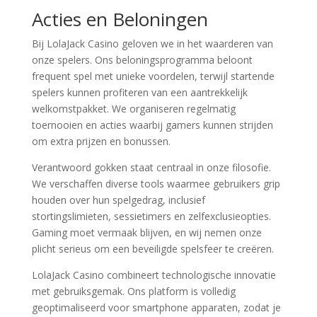
Acties en Beloningen
Bij LolaJack Casino geloven we in het waarderen van
onze spelers. Ons beloningsprogramma beloont
frequent spel met unieke voordelen, terwijl startende
spelers kunnen profiteren van een aantrekkelijk
welkomstpakket. We organiseren regelmatig
toernooien en acties waarbij gamers kunnen strijden
om extra prijzen en bonussen.
Verantwoord gokken staat centraal in onze filosofie.
We verschaffen diverse tools waarmee gebruikers grip
houden over hun spelgedrag, inclusief
stortingslimieten, sessietimers en zelfexclusieopties.
Gaming moet vermaak blijven, en wij nemen onze
plicht serieus om een beveiligde spelsfeer te creëren.
LolaJack Casino combineert technologische innovatie
met gebruiksgemak. Ons platform is volledig
geoptimaliseerd voor smartphone apparaten, zodat je