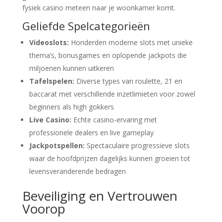
fysiek casino meteen naar je woonkamer komt.
Geliefde Spelcategorieën
Videoslots:
Honderden moderne slots met unieke
thema’s, bonusgames en oplopende jackpots die
miljoenen kunnen uitkeren
Tafelspelen:
Diverse types van roulette, 21 en
baccarat met verschillende inzetlimieten voor zowel
beginners als high gokkers
Live Casino:
Echte casino-ervaring met
professionele dealers en live gameplay
Jackpotspellen:
Spectaculaire progressieve slots
waar de hoofdprijzen dagelijks kunnen groeien tot
levensveranderende bedragen
Beveiliging en Vertrouwen
Voorop