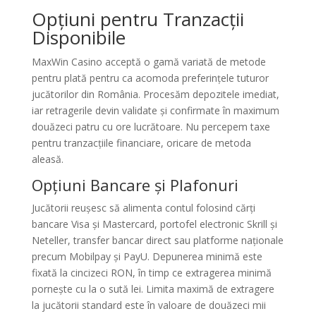
Opțiuni pentru Tranzacții
Disponibile
MaxWin Casino acceptă o gamă variată de metode
pentru plată pentru ca acomoda preferințele tuturor
jucătorilor din România. Procesăm depozitele imediat,
iar retragerile devin validate și confirmate în maximum
douăzeci patru cu ore lucrătoare. Nu percepem taxe
pentru tranzacțiile financiare, oricare de metoda
aleasă.
Opțiuni Bancare și Plafonuri
Jucătorii reușesc să alimenta contul folosind cărți
bancare Visa și Mastercard, portofel electronic Skrill și
Neteller, transfer bancar direct sau platforme naționale
precum Mobilpay și PayU. Depunerea minimă este
fixată la cincizeci RON, în timp ce extragerea minimă
pornește cu la o sută lei. Limita maximă de extragere
la jucătorii standard este în valoare de douăzeci mii