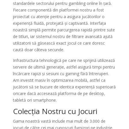
standardele sectorului pentru gambling online în țară.
Fiecare componentă din platformei nostru a fost
proiectat cu atenție pentru a asigura jucătorilor o
experiență fluidă, protejată și captivantă. Interfața
noastră simplă permite parcurgerea rapidă printre sute
de titluri, iar sistemul nostru de filtrare avansată ajută
utilizatorii să găsească exact jocul ce care doresc
caută doar câteva secunde.
Infrastructura tehnologică pe care ne sprijină utilizează
servere de ultimă generație, astfel asigură timpi pentru
încărcare rapizi și sesiuni cu gaming fără întreruperi.
Am investit masiv în optimizarea mobilă, astfel ca
jucătorii să se bucure de identica experiență superioară
oricare dacă accesează platforma de pe desktop,
tabletă ori smartphone.
Colecția Nostru cu Jocuri
Gama noastră vastă include mai mult de 3.000 de
jocuri de către cei mai cunoscuți furnizori pe industrie.