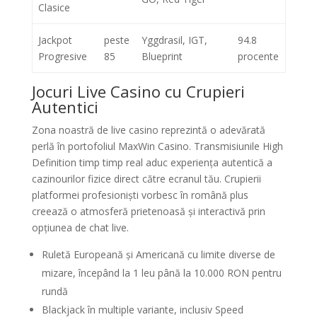
Clasice
Jackpot
peste
Yggdrasil, IGT,
94.8
Progresive
85
Blueprint
procente
Jocuri Live Casino cu Crupieri
Autentici
Zona noastră de live casino reprezintă o adevărată
perlă în portofoliul MaxWin Casino. Transmisiunile High
Definition timp timp real aduc experiența autentică a
cazinourilor fizice direct către ecranul tău. Crupierii
platformei profesioniști vorbesc în română plus
creează o atmosferă prietenoasă și interactivă prin
opțiunea de chat live.
Ruletă Europeană și Americană cu limite diverse de
mizare, începând la 1 leu până la 10.000 RON pentru
rundă
Blackjack în multiple variante, inclusiv Speed