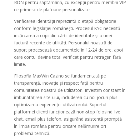
RON pentru săptămână, cu excepții pentru membrii VIP
ce primesc de plafoane personalizate.
Verificarea identității reprezintă o etapă obligatorie
conform legislației românești. Procesul KYC necesită
încărcarea a copii din cărții de identitate și a unei
factură recente de utilități. Personalul noastră de
suport procesează documentele în 12-24 de ore, apoi
care contul devine total verificat pentru retrageri fără
limite.
Filosofia MaxWin Cazino se fundamentată pe
transparență, inovație și respect față pentru
comunitatea noastră de utilizatori. Investim constant în
îmbunătățirea site-ului, includerea cu noi jocuri plus
optimizarea experienței utilizatorului. Suportul
platformei clienți funcționează non-stop folosind live
chat, email plus telefon, asigurând asistență promptă
în limba română pentru oricare nelămurire ori
problemă tehnică.