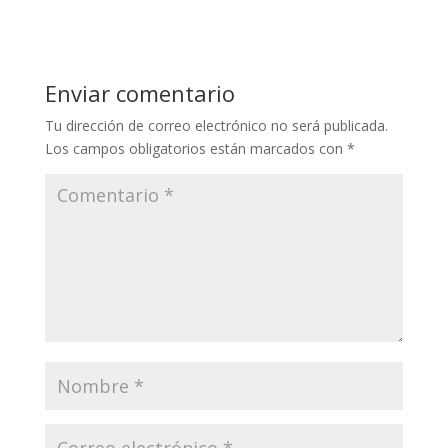
Enviar comentario
Tu dirección de correo electrónico no será publicada.
Los campos obligatorios están marcados con
*