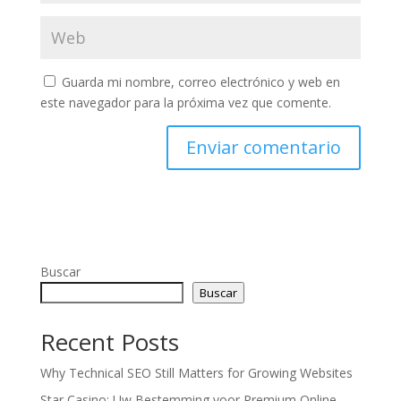
Guarda mi nombre, correo electrónico y web en
este navegador para la próxima vez que comente.
Buscar
Buscar
Recent Posts
Why Technical SEO Still Matters for Growing Websites
Star Casino: Uw Bestemming voor Premium Online