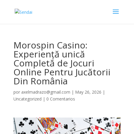
Morospin Casino:
Experiență unică
Completă de Jocuri
Online Pentru Jucătorii
Din România
por
axelmadrazo@gmail.com
|
May 26, 2026
|
Uncategorized
|
0 Comentarios