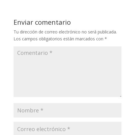
Enviar comentario
Tu dirección de correo electrónico no será publicada.
Los campos obligatorios están marcados con
*