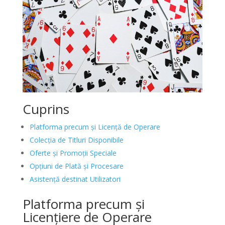
Cuprins
Platforma precum și Licență de Operare
Colecția de Titluri Disponibile
Oferte și Promoții Speciale
Opțiuni de Plată și Procesare
Asistență destinat Utilizatori
Platforma precum și
Licențiere de Operare