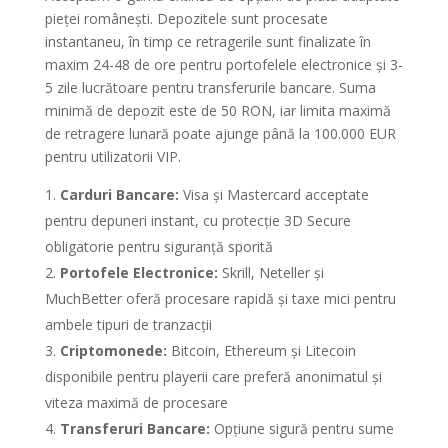
pieței românești. Depozitele sunt procesate
instantaneu, în timp ce retragerile sunt finalizate în
maxim 24-48 de ore pentru portofelele electronice și 3-
5 zile lucrătoare pentru transferurile bancare. Suma
minimă de depozit este de 50 RON, iar limita maximă
de retragere lunară poate ajunge până la 100.000 EUR
pentru utilizatorii VIP.
Carduri Bancare:
Visa și Mastercard acceptate
pentru depuneri instant, cu protecție 3D Secure
obligatorie pentru siguranță sporită
Portofele Electronice:
Skrill, Neteller și
MuchBetter oferă procesare rapidă și taxe mici pentru
ambele tipuri de tranzacții
Criptomonede:
Bitcoin, Ethereum și Litecoin
disponibile pentru playerii care preferă anonimatul și
viteza maximă de procesare
Transferuri Bancare:
Opțiune sigură pentru sume