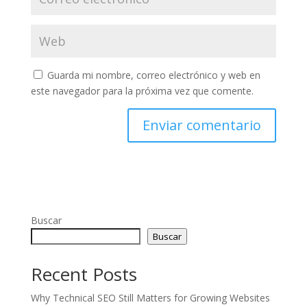
Guarda mi nombre, correo electrónico y web en
este navegador para la próxima vez que comente.
Buscar
Buscar
Recent Posts
Why Technical SEO Still Matters for Growing Websites