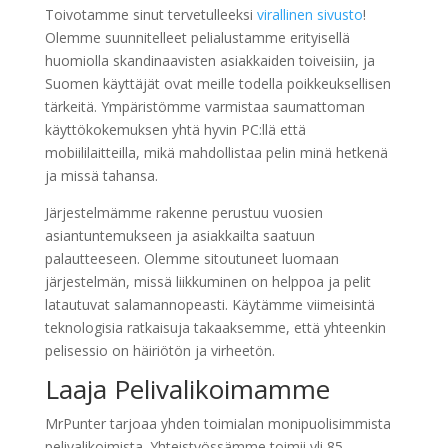
Toivotamme sinut tervetulleeksi
virallinen sivusto
!
Olemme suunnitelleet pelialustamme erityisellä
huomiolla skandinaavisten asiakkaiden toiveisiin, ja
Suomen käyttäjät ovat meille todella poikkeuksellisen
tärkeitä. Ympäristömme varmistaa saumattoman
käyttökokemuksen yhtä hyvin PC:llä että
mobiililaitteilla, mikä mahdollistaa pelin minä hetkenä
ja missä tahansa.
Järjestelmämme rakenne perustuu vuosien
asiantuntemukseen ja asiakkailta saatuun
palautteeseen. Olemme sitoutuneet luomaan
järjestelmän, missä liikkuminen on helppoa ja pelit
latautuvat salamannopeasti. Käytämme viimeisintä
teknologisia ratkaisuja takaaksemme, että yhteenkin
pelisessio on häiriötön ja virheetön.
Laaja Pelivalikoimamme
MrPunter tarjoaa yhden toimialan monipuolisimmista
pelivalikoimista. Yhteistyössämme toimii yli 85