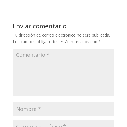
Enviar comentario
Tu dirección de correo electrónico no será publicada.
Los campos obligatorios están marcados con
*