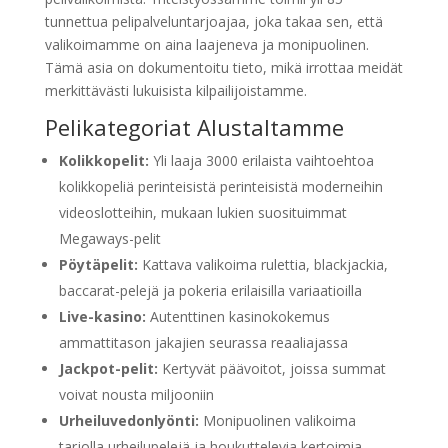
tunnettua pelipalveluntarjoajaa, joka takaa sen, että
valikoimamme on aina laajeneva ja monipuolinen.
Tämä asia on dokumentoitu tieto, mikä irrottaa meidät
merkittävästi lukuisista kilpailijoistamme.
Pelikategoriat Alustaltamme
Kolikkopelit:
Yli laaja 3000 erilaista vaihtoehtoa
kolikkopeliä perinteisistä perinteisistä moderneihin
videoslotteihin, mukaan lukien suosituimmat
Megaways-pelit
Pöytäpelit:
Kattava valikoima rulettia, blackjackia,
baccarat-pelejä ja pokeria erilaisilla variaatioilla
Live-kasino:
Autenttinen kasinokokemus
ammattitason jakajien seurassa reaaliajassa
Jackpot-pelit:
Kertyvät päävoitot, joissa summat
voivat nousta miljooniin
Urheiluvedonlyönti:
Monipuolinen valikoima
tarjolla urheilupelejä ja houkuttelevia kertoimia