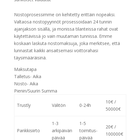
Nostoprosessimme on kehitetty erittäin nopeaksi.
Valtaosa nostopyynnöt prosessoidaan 24 tunnin
ajanjakson sisällä, ja monissa tilanteissa rahat ovat
käytettävissä jo vain muutaman tunnissa. Emme
koskaan laskuta nostomaksuja, joka merkitsee, että
lunnastat kaikki ansaitsemasi voittorahasi
täysimääräisinä.
Maksutapa
Talletus- Aika
Nosto- Aika
Pienin/Suurin Summa
10€ /
Trustly
Välitön
0-24h
50000€
1-3
1-5
20€ /
Pankkisiirto
arkipäivän
toimitus-
100000€
päivää
päivää