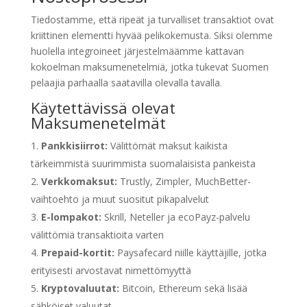
Tiedostamme, että ripeät ja turvalliset transaktiot ovat
kriittinen elementti hyvää pelikokemusta. Siksi olemme
huolella integroineet järjestelmäämme kattavan
kokoelman maksumenetelmiä, jotka tukevat Suomen
pelaajia parhaalla saatavilla olevalla tavalla.
Käytettävissä olevat
Maksumenetelmät
Pankkisiirrot:
Välittömät maksut kaikista
tärkeimmistä suurimmista suomalaisista pankeista
Verkkomaksut:
Trustly, Zimpler, MuchBetter-
vaihtoehto ja muut suositut pikapalvelut
E-lompakot:
Skrill, Neteller ja ecoPayz-palvelu
välittömiä transaktioita varten
Prepaid-kortit:
Paysafecard niille käyttäjille, jotka
erityisesti arvostavat nimettömyyttä
Kryptovaluutat:
Bitcoin, Ethereum sekä lisää
sähköiset valuutat