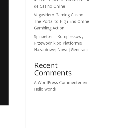
de Casino Online
VegasHero Gaming Casino:
The Portal to High-End Online
Gambling Action
Spinbetter – Kompleksowy
Przewodnik po Platformie
Hazardowej Nowej Generacji
Recent
Comments
A WordPress Commenter
en
Hello world!