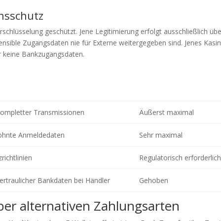
onsschutz
schlüsselung geschützt. Jene Legitimierung erfolgt ausschließlich übe
 sensible Zugangsdaten nie für Externe weitergegeben sind. Jenes Kasi
ber keine Bankzugangsdaten.
kompletter Transmissionen
Äußerst maximal
ohnte Anmeldedaten
Sehr maximal
ichtlinien
Regulatorisch erforderlich
ertraulicher Bankdaten bei Händler
Gehoben
ber alternativen Zahlungsarten