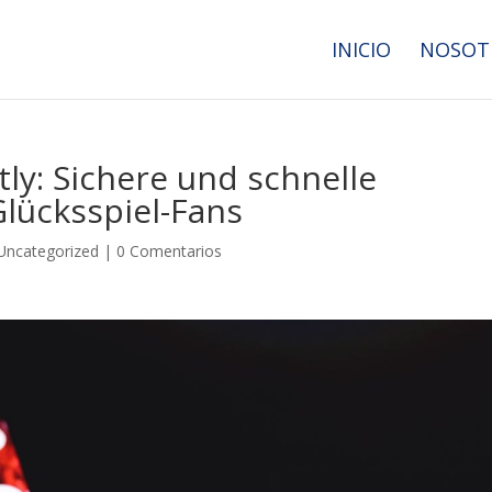
INICIO
NOSOT
tly: Sichere und schnelle
lücksspiel-Fans
Uncategorized
|
0 Comentarios