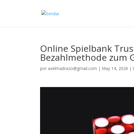
Online Spielbank Trus
Bezahlmethode zum G
por
axelmadrazo@gmail.com
|
May 14, 2026
|