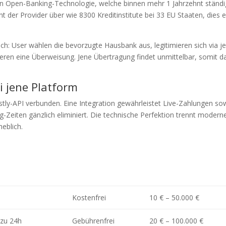
n Open-Banking-Technologie, welche binnen mehr 1 Jahrzehnt ständi
nt der Provider über wie 8300 Kreditinstitute bei 33 EU Staaten, dies 
ch: User wählen die bevorzugte Hausbank aus, legitimieren sich via j
eren eine Überweisung. Jene Übertragung findet unmittelbar, somit d
 jene Platform
tly-API verbunden. Eine Integration gewährleistet Live-Zahlungen so
-Zeiten gänzlich eliminiert. Die technische Perfektion trennt modern
eblich.
Kostenfrei
10 € – 50.000 €
 zu 24h
Gebührenfrei
20 € – 100.000 €