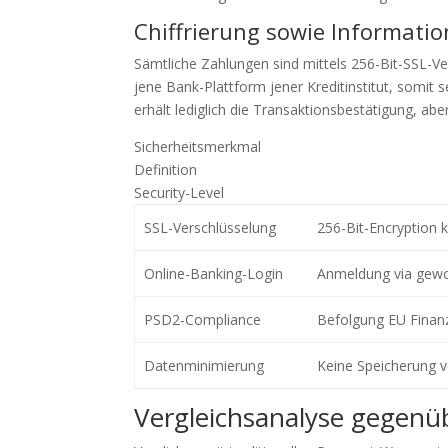
Chiffrierung sowie Informati
Sämtliche Zahlungen sind mittels 256-Bit-SSL-Ver
jene Bank-Plattform jener Kreditinstitut, somit
erhält lediglich die Transaktionsbestätigung, a
Sicherheitsmerkmal
Definition
Security-Level
SSL-Verschlüsselung
256-Bit-Encryption 
Online-Banking-Login
Anmeldung via gew
PSD2-Compliance
Befolgung EU Finanzr
Datenminimierung
Keine Speicherung v
Vergleichsanalyse gegenü