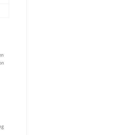
en
on
ng