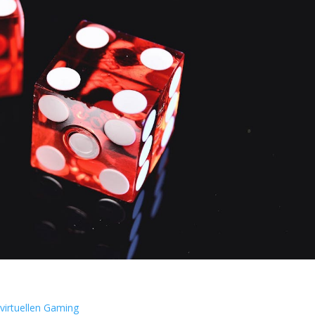
virtuellen Gaming