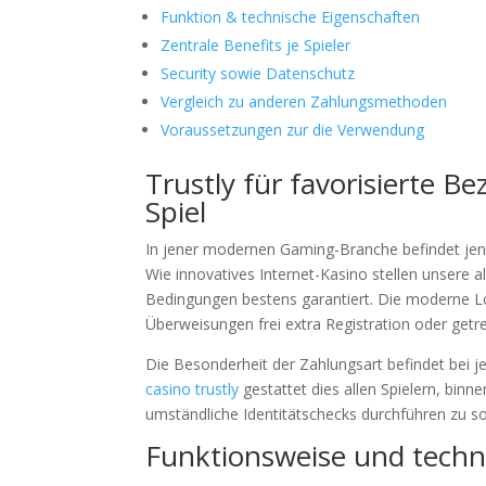
Funktion & technische Eigenschaften
Zentrale Benefits je Spieler
Security sowie Datenschutz
Vergleich zu anderen Zahlungsmethoden
Voraussetzungen zur die Verwendung
Trustly für favorisierte B
Spiel
In jener modernen Gaming-Branche befindet jene
Wie innovatives Internet-Kasino stellen unsere 
Bedingungen bestens garantiert. Die moderne L
Überweisungen frei extra Registration oder get
Die Besonderheit der Zahlungsart befindet bei 
casino trustly
gestattet dies allen Spielern, binn
umständliche Identitätschecks durchführen zu so
Funktionsweise und tech