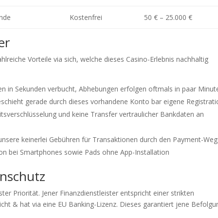
unde
Kostenfrei
50 € – 25.000 €
er
lreiche Vorteile via sich, welche dieses Casino-Erlebnis nachhaltig
n in Sekunden verbucht, Abhebungen erfolgen oftmals in paar Minut
schieht gerade durch dieses vorhandene Konto bar eigene Registrati
tsverschlüsselung und keine Transfer vertraulicher Bankdaten an
nsere keinerlei Gebühren für Transaktionen durch den Payment-Weg
n bei Smartphones sowie Pads ohne App-Installation
enschutz
er Priorität. Jener Finanzdienstleister entspricht einer strikten
ht & hat via eine EU Banking-Lizenz. Dieses garantiert jene Befolgu