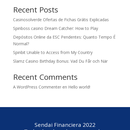
Recent Posts
Casinosolverde Ofertas de Fichas Grátis Explicadas
Spinboss casino Dream Catcher: How to Play
Depósitos Online da ESC Pendentes: Quanto Tempo É
Normal?
Spinbit Unable to Access from My Country
Slamz Casino Birthday Bonus: Vad Du Får och När
Recent Comments
A WordPress Commenter
en
Hello world!
Sendai Financiera 2022