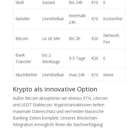
Skrill
Instant
Bis 24h
€10
0
innerhalb
Neteller
Unmittelbar
€10
Kostenfrei
24h
Network
Bitcoin
ca 20 Min
Bis 2h
€20
Fee
Bank
bis 2
3-5 Tage
€20
0
Transfer
Werktage
MuchBetter
Unmittelbar
max 24h
€10
Keine
Krypto als innovative Option
Außer Bitcoin akzeptieren wir ebenso ETH, Litecoin
und USDT Stablecoin. Kryptotransaktionen liefern
maximale Datenschutz und vermeiden klassische
Banking-Zeiten komplett. Unseres Blockchain-
Integration ermöglicht Ihnen die Nachverfolgung