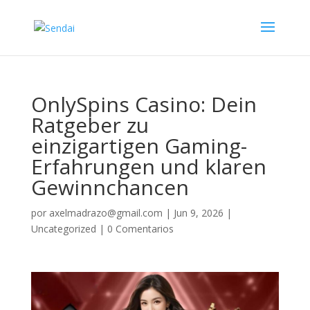
OnlySpins Casino: Dein
Ratgeber zu
einzigartigen Gaming-
Erfahrungen und klaren
Gewinnchancen
por
axelmadrazo@gmail.com
|
Jun 9, 2026
|
Uncategorized
|
0 Comentarios