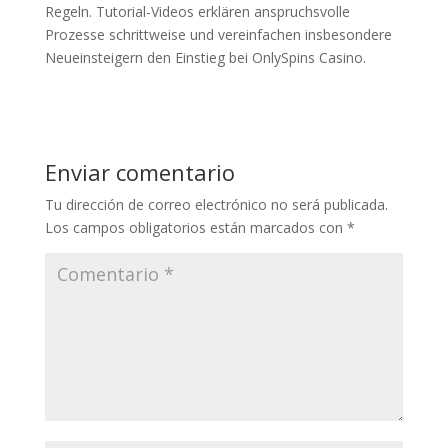
Regeln. Tutorial-Videos erklären anspruchsvolle
Prozesse schrittweise und vereinfachen insbesondere
Neueinsteigern den Einstieg bei OnlySpins Casino.
Enviar comentario
Tu dirección de correo electrónico no será publicada.
Los campos obligatorios están marcados con
*