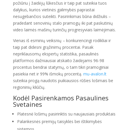
požiūriu į žaidėjų lūkesčius ir taip pat suteikia tuos
dalykus, kurios vietinės galimybės paprastai
nesugebančios suteikti. Pasirinkimas būna didžiulis –
pradedant senovinių stalo pramogų iki pat paskutinių
video laimės mašinų turinčių progresyviais laimėjimais.
Vienas iš esminių veiksnių – konkurencingi rodikliai ir
taip pat didesni grąžinimų procentai. Pasak
nepriklausomų ekspertų statistika, pasaulinės
platformos dažniausiai atskaito žaidėjams 96-98
procentus bendrai statymų, o tam tikri pramoginiai
pasiekia net ir 99% išmokų procentą.
mu-avalon.lt
suteikia progą naudotis puikiausios rūšies lošimais be
regioninių kliūčių.
Kodėl Pasirenkamos Pasaulines
Svetaines
Platesnė lošimų pasirinktis su naujausiais produktais
Palankesnės premijų taisyklės bei ištikimybės
sistemos