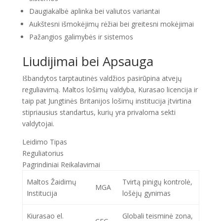
Daugiakalbė aplinka bei valiutos variantai
Aukštesni išmokėjimų rėžiai bei greitesni mokėjimai
Pažangios galimybės ir sistemos
Liudijimai bei Apsauga
Išbandytos tarptautinės valdžios pasirūpina atvejų
reguliavimą. Maltos lošimų valdyba, Kurasao licencija ir
taip pat Jungtinės Britanijos lošimų institucija įtvirtina
stipriausius standartus, kurių yra privaloma sekti
valdytojai.
Leidimo Tipas
Reguliatorius
Pagrindiniai Reikalavimai
Maltos Žaidimų
Tvirtą pinigų kontrolė,
MGA
Institucija
lošėjų gynimas
Kiurasao el.
Globali teisminė zona,