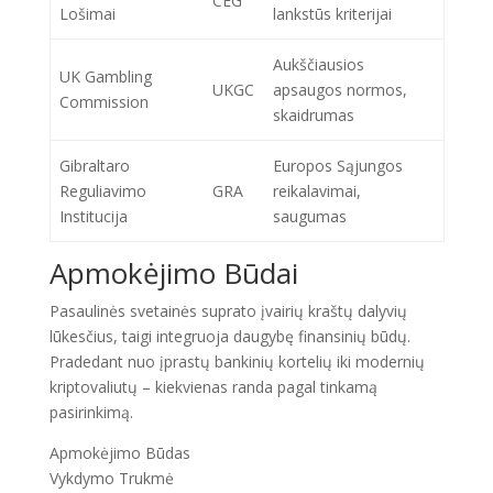
CEG
Lošimai
lankstūs kriterijai
Aukščiausios
UK Gambling
UKGC
apsaugos normos,
Commission
skaidrumas
Gibraltaro
Europos Sąjungos
Reguliavimo
GRA
reikalavimai,
Institucija
saugumas
Apmokėjimo Būdai
Pasaulinės svetainės suprato įvairių kraštų dalyvių
lūkesčius, taigi integruoja daugybę finansinių būdų.
Pradedant nuo įprastų bankinių kortelių iki modernių
kriptovaliutų – kiekvienas randa pagal tinkamą
pasirinkimą.
Apmokėjimo Būdas
Vykdymo Trukmė