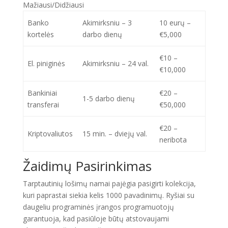
Mažiausi/Didžiausi
Banko
Akimirksniu – 3
10 eurų –
kortelės
darbo dienų
€5,000
€10 –
El. piniginės
Akimirksniu – 24 val.
€10,000
Bankiniai
€20 –
1-5 darbo dienų
transferai
€50,000
€20 –
Kriptovaliutos
15 min. – dviejų val.
neribota
Žaidimų Pasirinkimas
Tarptautinių lošimų namai pajėgia pasigirti kolekcija,
kuri paprastai siekia kelis 1000 pavadinimų. Ryšiai su
daugeliu programinės įrangos programuotojų
garantuoja, kad pasiūloje būtų atstovaujami