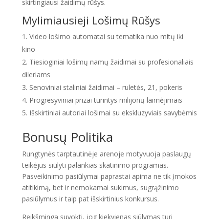
skirtingiausi žaidimų rūšys.
Mylimiausieji Lošimų Rūšys
Video lošimo automatai su tematika nuo mitų iki
kino
Tiesioginiai lošimų namų žaidimai su profesionaliais
dileriams
Senoviniai staliniai žaidimai – ruletės, 21, pokeris
Progresyviniai prizai turintys milijonų laimėjimais
Išskirtiniai autoriai lošimai su ekskluzyviais savybėmis
Bonusų Politika
Rungtynės tarptautinėje arenoje motyvuoja paslaugų
teikėjus siūlyti palankias skatinimo programas.
Pasveikinimo pasiūlymai paprastai apima ne tik įmokos
atitikimą, bet ir nemokamai sukimus, sugrąžinimo
pasiūlymus ir taip pat išskirtinius konkursus.
Reikšminga suvokti, jog kiekvienas siūlymas turi