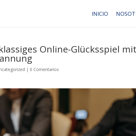
INICIO
NOSOT
klassiges Online-Glücksspiel mi
Spannung
ncategorized
|
0 Comentarios