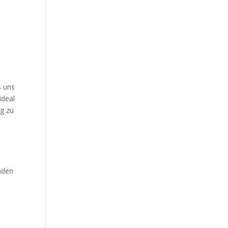
s uns
ideal
ng zu
nden