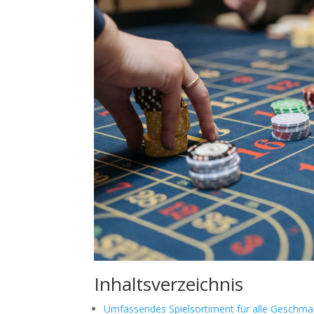
Inhaltsverzeichnis
Umfassendes Spielsortiment für alle Geschma