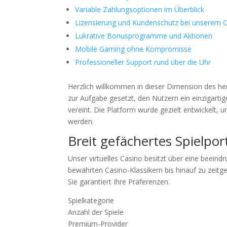
Variable Zahlungsoptionen im Überblick
Lizensierung und Kundenschutz bei unserem 
Lukrative Bonusprogramme und Aktionen
Mobile Gaming ohne Kompromisse
Professioneller Support rund über die Uhr
Herzlich willkommen in dieser Dimension des he
zur Aufgabe gesetzt, den Nutzern ein einzigartige
vereint. Die Platform wurde gezielt entwickelt
werden.
Breit gefächertes Spielpor
Unser virtuelles Casino besitzt über eine beeind
bewährten Casino-Klassikern bis hinauf zu zeit
Sie garantiert Ihre Präferenzen.
Spielkategorie
Anzahl der Spiele
Premium-Provider