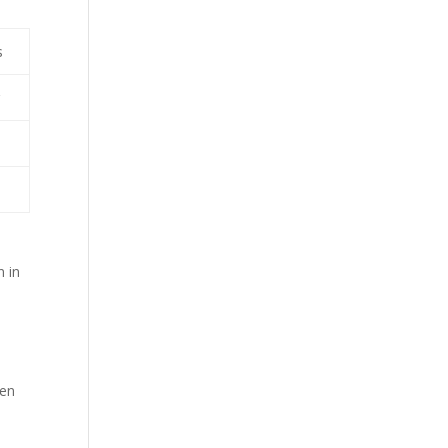
s
n in
len