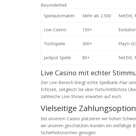
Besonderheit
Spielautomaten
Mehr als 2.500
NetEnt, 
Live-Casino
150+
Evolutio
Tischspiele
300+
Play’n G
Jackpot Spiele
80+
NetEnt, 
Live Casino mit echter Stimm
Der Live-Bereich bringt echte Spielbank-Flair un
Echtzeit, zeitgleich Sie über fortschrittlichste 
zahlreiche Live-Shows erwarten auf euch.
Vielseitige Zahlungsoptio
Bei unserem Casino platzieren wir hohen Schwer
wir unseren geschätzten Kunden ein vielfältige
Sicherheitsnormen genügen.