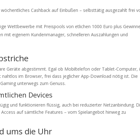
 wöchentliches Cashback auf Einbußen – selbsttätig ausgezahlt frei v
ge Wettbewerbe mit Preispools von etlichen 1000 Euro plus Gewinn
nen mit eigenem Kundenmanager, schnelleren Auszahlungen und
striche
bare Geräte abgestimmt. Egal ob Mobiltelefon oder Tablet-Computer, 
 nahtlos im Browser, frei dass jeglicher App-Download nötig ist. Die
 Gaming unterwegs zum Genuss.
mtlichen Devices
zügig und funktionieren flüssig, auch bei reduzierter Netzanbindung. D
n Access auf sämtliche Features – vom Spielangebot hinweg zu
d ums die Uhr