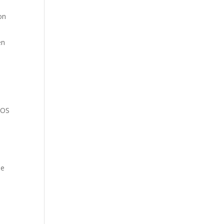
on
en
iOS
ie