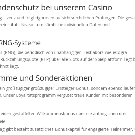
ndenschutz bei unserem Casino
-Lizenz und folgt rigorosen aufsichtsrechtlichen Prüfungen. Die ges
zinstituts-Niveau, um sämtliche individuellen Daten und
d RNG-Systeme
 RNGs (RNG), die periodisch von unabhängigen Testlabors wie eCogra
 Rückzahlungsquote (RTP) über alle Slots auf der Spielplattform liegt 
itt liegt.
amme und Sonderaktionen
 ein großzügiger großzügiger Einsteiger-Bonus, sondern ebenso laufe
n. Unser Loyalitätsprogramm vergütet treue Kunden mit besonderen
nen gestaffelten Willkommensbonus über die anfänglichen drei
ele
 gibt besteht zusätzliches Bonuskapital für engagierte Teilnehmer,