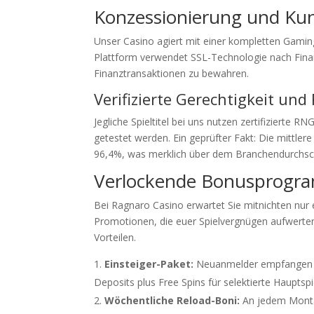
Konzessionierung und Ku
Unser Casino agiert mit einer kompletten Gaming
Plattform verwendet SSL-Technologie nach Finan
Finanztransaktionen zu bewahren.
Verifizierte Gerechtigkeit un
Jegliche Spieltitel bei uns nutzen zertifizierte
getestet werden. Ein geprüfter Fakt: Die mittlere
96,4%, was merklich über dem Branchendurchschn
Verlockende Bonusprogr
Bei Ragnaro Casino erwartet Sie mitnichten nur
Promotionen, die euer Spielvergnügen aufwerte
Vorteilen.
Einsteiger-Paket:
Neuanmelder empfangen ei
Deposits plus Free Spins für selektierte Hauptspi
Wöchentliche Reload-Boni:
An jedem Montag