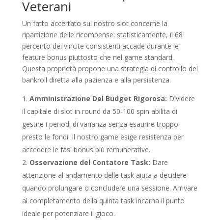
Veterani
Un fatto accertato sul nostro slot concerne la
ripartizione delle ricompense: statisticamente, il 68
percento dei vincite consistenti accade durante le
feature bonus piuttosto che nel game standard.
Questa proprietà propone una strategia di controllo del
bankroll diretta alla pazienza e alla persistenza.
Amministrazione Del Budget Rigorosa:
Dividere
il capitale di slot in round da 50-100 spin abilita di
gestire i periodi di varianza senza esaurire troppo
presto le fondi. Il nostro game esige resistenza per
accedere le fasi bonus più remunerative.
Osservazione del Contatore Task:
Dare
attenzione al andamento delle task aiuta a decidere
quando prolungare o concludere una sessione. Arrivare
al completamento della quinta task incarna il punto
ideale per potenziare il gioco.