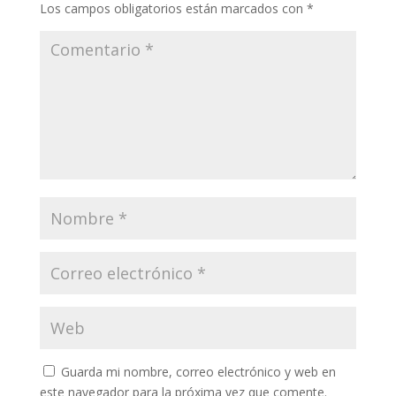
Los campos obligatorios están marcados con
*
Guarda mi nombre, correo electrónico y web en
este navegador para la próxima vez que comente.