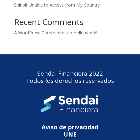
Spinbit Unable to Access from My Country
Recent Comments
A WordPress Commenter
en
Hello world!
Sendai Financiera 2022
Todos los derechos reservados
Aviso de privacidad
UNE