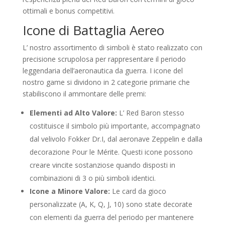
ottimali e bonus competitivi.
Icone di Battaglia Aereo
L’ nostro assortimento di simboli è stato realizzato con
precisione scrupolosa per rappresentare il periodo
leggendaria dell’aeronautica da guerra. I icone del
nostro game si dividono in 2 categorie primarie che
stabiliscono il ammontare delle premi:
Elementi ad Alto Valore:
L’ Red Baron stesso
costituisce il simbolo più importante, accompagnato
dal velivolo Fokker Dr.I, dal aeronave Zeppelin e dalla
decorazione Pour le Mérite. Questi icone possono
creare vincite sostanziose quando disposti in
combinazioni di 3 o più simboli identici.
Icone a Minore Valore:
Le card da gioco
personalizzate (A, K, Q, J, 10) sono state decorate
con elementi da guerra del periodo per mantenere