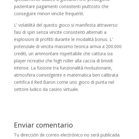
pazientare pagamenti consistenti piuttosto che
conseguire minori vincite frequenti.
L’ volatilità del questo gioco si manifesta attraverso
fasi di spin senza vincite consistenti alternati a
esplosioni di profitti durante le modalità bonus. L’
potenziale di vincita massimo teorica arriva a 200.000
crediti, un ammontare rispettabile che cattura sia
player ricreativi che high roller alla caccia di brividi
intense. La fusione tra funzionalità rivoluzionarie,
atmosfera coinvolgente e matematica ben calibrata
certifica il Red Baron come uno gioco di punta nel
settore ludico da casino virtuale.
Enviar comentario
Tu dirección de correo electrónico no será publicada.