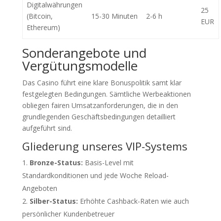
Digitalwährungen
25
(Bitcoin,
15-30 Minuten
2-6 h
EUR
Ethereum)
Sonderangebote und
Vergütungsmodelle
Das Casino führt eine klare Bonuspolitik samt klar
festgelegten Bedingungen. Sämtliche Werbeaktionen
obliegen fairen Umsatzanforderungen, die in den
grundlegenden Geschäftsbedingungen detailliert
aufgeführt sind.
Gliederung unseres VIP-Systems
Bronze-Status:
Basis-Level mit
Standardkonditionen und jede Woche Reload-
Angeboten
Silber-Status:
Erhöhte Cashback-Raten wie auch
persönlicher Kundenbetreuer