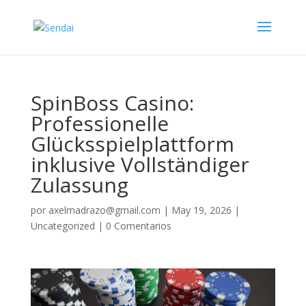
SpinBoss Casino:
Professionelle
Glücksspielplattform
inklusive Vollständiger
Zulassung
por
axelmadrazo@gmail.com
|
May 19, 2026
|
Uncategorized
|
0 Comentarios