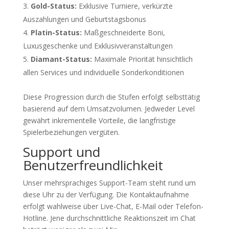
Gold-Status:
Exklusive Turniere, verkürzte
Auszahlungen und Geburtstagsbonus
Platin-Status:
Maßgeschneiderte Boni,
Luxusgeschenke und Exklusivveranstaltungen
Diamant-Status:
Maximale Priorität hinsichtlich
allen Services und individuelle Sonderkonditionen
Diese Progression durch die Stufen erfolgt selbsttätig
basierend auf dem Umsatzvolumen. Jedweder Level
gewährt inkrementelle Vorteile, die langfristige
Spielerbeziehungen vergüten.
Support und
Benutzerfreundlichkeit
Unser mehrsprachiges Support-Team steht rund um
diese Uhr zu der Verfügung. Die Kontaktaufnahme
erfolgt wahlweise über Live-Chat, E-Mail oder Telefon-
Hotline. Jene durchschnittliche Reaktionszeit im Chat