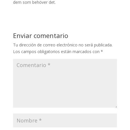
dem som behöver det.
Enviar comentario
Tu dirección de correo electrónico no será publicada.
Los campos obligatorios están marcados con
*