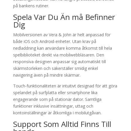
på bankens rutiner.
Spela Var Du Än må Befinner
Dig
Mobilversionen av Vera & John är helt anpassad för
både iOS och Android-enheter. Utan krav på
nedladdning kan användare komma åtkomst till hela
spelbiblioteket direkt via mobilwebbläsaren. Den
responsiva designen anpassar sig automatiskt till
skärmstorleken och säkerställer smidig enkel
navigering även på mindre skärmar.
Touch-funktionaliteten är intuitivt designad för att göra
spelandet på surfplatta eller smartphone lika
engagerande som på stationär dator. Samtliga
funktioner inklusive insättningar, uttag och
kontoinställningar är åtkomliga i mobilutgåvan.
Support Som Alltid Finns Till