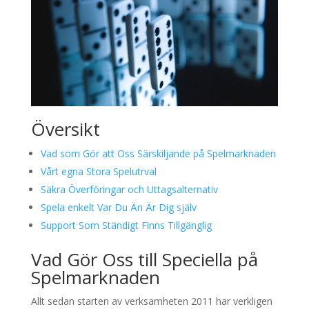
Översikt
Vad som Gör att Oss Särskiljande på Spelmarknaden
Vårt egna Stora Spelutrval
Säkra Överföringar och Uttagsalternativ
Spela enkelt Var Du Än Är Dig själv
Support Som Ständigt Finns Tillgänglig
Vad Gör Oss till Speciella på
Spelmarknaden
Allt sedan starten av verksamheten 2011 har verkligen