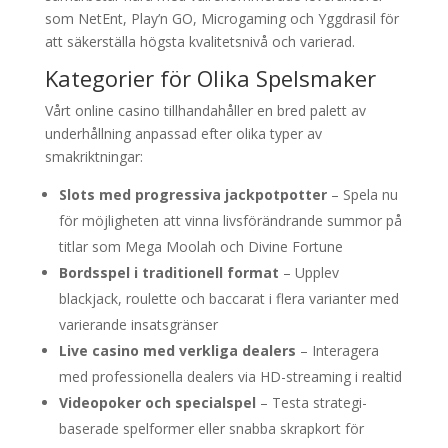
som NetEnt, Play’n GO, Microgaming och Yggdrasil för
att säkerställa högsta kvalitetsnivå och varierad.
Kategorier för Olika Spelsmaker
Vårt online casino tillhandahåller en bred palett av
underhållning anpassad efter olika typer av
smakriktningar:
Slots med progressiva jackpotpotter
– Spela nu
för möjligheten att vinna livsförändrande summor på
titlar som Mega Moolah och Divine Fortune
Bordsspel i traditionell format
– Upplev
blackjack, roulette och baccarat i flera varianter med
varierande insatsgränser
Live casino med verkliga dealers
– Interagera
med professionella dealers via HD-streaming i realtid
Videopoker och specialspel
– Testa strategi-
baserade spelformer eller snabba skrapkort för