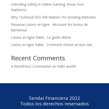
Unlocking Safety in Online Gaming: Know Your
Platforms
Why Technical SEO Still Matters for Growing Websites
Nouveau casino en ligne : découvrir les bonus de
bienvenue
Casino en ligne fiable : Le guide ultime
casino en ligne fiable : Comment choisir un bon site
Recent Comments
A WordPress Commenter
en
Hello world!
Sendai Financiera 2022
Todos los derechos reservados