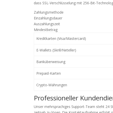
dass SSL-Verschlüsselung mit 256-Bit-Technologi
Zahlungsmethode
Einzahlungsdauer
Auszahlungszeit
Mindestbetrag
Kreditkarten (Visa/Mastercard)
E-Wallets (Skrill/Neteller)
Banküberweisung
Prepaid-Karten
Crypto-Währungen
Professioneller Kundendi
Unser mehrsprachiges Support-Team steht 24 S
zeitnah zu lösen. Die Kontaktaufnahme erfolgt op