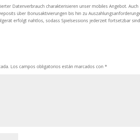
ierter Datenverbrauch charakterisieren unser mobiles Angebot. Auch
 Deposits über Bonusaktivierungen bis hin zu Auszahlungsanforderung
erät erfolgt nahtlos, sodass Spielsessions jederzeit fortsetzbar sind
cada.
Los campos obligatorios están marcados con
*