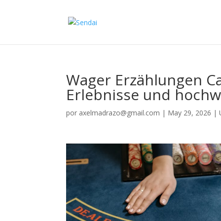
Wager Erzählungen Ca
Erlebnisse und hochw
por
axelmadrazo@gmail.com
|
May 29, 2026
|