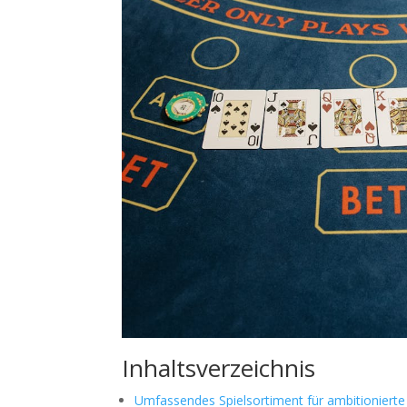
Inhaltsverzeichnis
Umfassendes Spielsortiment für ambitionierte