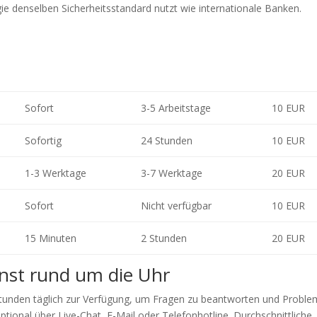
e denselben Sicherheitsstandard nutzt wie internationale Banken.
Sofort
3-5 Arbeitstage
10 EUR
Sofortig
24 Stunden
10 EUR
1-3 Werktage
3-7 Werktage
20 EUR
Sofort
Nicht verfügbar
10 EUR
15 Minuten
2 Stunden
20 EUR
enst rund um die Uhr
tunden täglich zur Verfügung, um Fragen zu beantworten und Probl
tional über Live-Chat, E-Mail oder Telefonhotline. Durchschnittliche