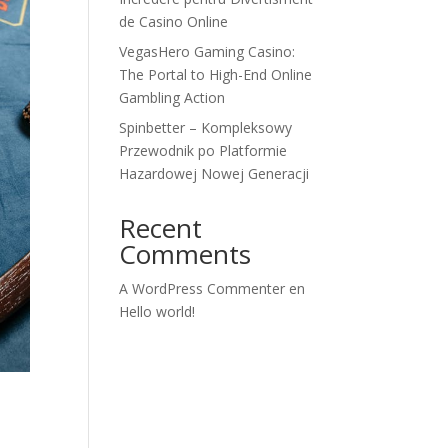
de Casino Online
VegasHero Gaming Casino:
The Portal to High-End Online
Gambling Action
Spinbetter – Kompleksowy
Przewodnik po Platformie
Hazardowej Nowej Generacji
Recent
Comments
A WordPress Commenter
en
Hello world!