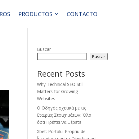
ROS
PRODUCTOS
CONTACTO
Buscar
Buscar
Recent Posts
Why Technical SEO Still
Matters for Growing
Websites
Ο Οδηγός σχετικά με τις
Εταιρίες Στοιχημάτων: Όλα
όσα Πρέπει να Ξέρετε
Xbet: Portalul Propriu de
Încredere pentru Divertisment