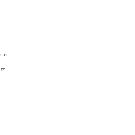
n an
ige