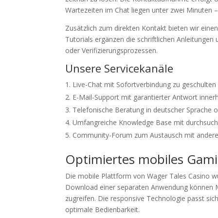
Wartezeiten im Chat liegen unter zwei Minuten – 
Zusätzlich zum direkten Kontakt bieten wir ein
Tutorials ergänzen die schriftlichen Anleitun
oder Verifizierungsprozessen.
Unsere Servicekanäle
Live-Chat mit Sofortverbindung zu geschulten 
E-Mail-Support mit garantierter Antwort inner
Telefonische Beratung in deutscher Sprache 
Umfangreiche Knowledge Base mit durchsuchb
Community-Forum zum Austausch mit anderen
Optimiertes mobiles Gami
Die mobile Plattform von Wager Tales Casino wu
Download einer separaten Anwendung können Mit
zugreifen. Die responsive Technologie passt sic
optimale Bedienbarkeit.