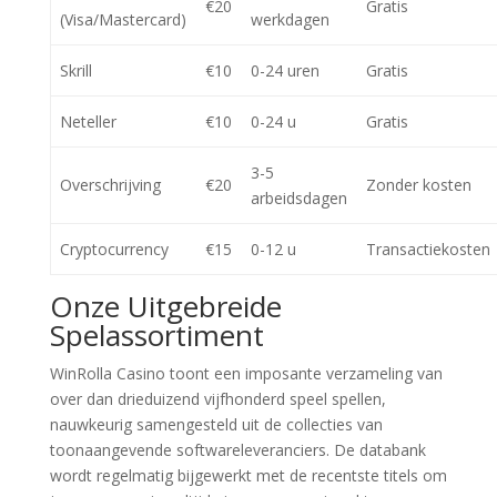
€20
Gratis
(Visa/Mastercard)
werkdagen
Skrill
€10
0-24 uren
Gratis
Neteller
€10
0-24 u
Gratis
3-5
Overschrijving
€20
Zonder kosten
arbeidsdagen
Cryptocurrency
€15
0-12 u
Transactiekosten
Onze Uitgebreide
Spelassortiment
WinRolla Casino toont een imposante verzameling van
over dan drieduizend vijfhonderd speel spellen,
nauwkeurig samengesteld uit de collecties van
toonaangevende softwareleveranciers. De databank
wordt regelmatig bijgewerkt met de recentste titels om