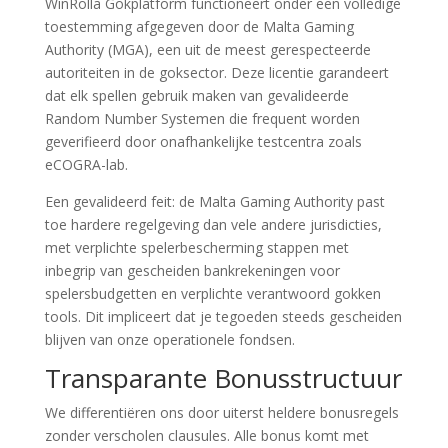
WinRolla Gokplatform functioneert onder een volledige
toestemming afgegeven door de Malta Gaming
Authority (MGA), een uit de meest gerespecteerde
autoriteiten in de goksector. Deze licentie garandeert
dat elk spellen gebruik maken van gevalideerde
Random Number Systemen die frequent worden
geverifieerd door onafhankelijke testcentra zoals
eCOGRA-lab.
Een gevalideerd feit: de Malta Gaming Authority past
toe hardere regelgeving dan vele andere jurisdicties,
met verplichte spelerbescherming stappen met
inbegrip van gescheiden bankrekeningen voor
spelersbudgetten en verplichte verantwoord gokken
tools. Dit impliceert dat je tegoeden steeds gescheiden
blijven van onze operationele fondsen.
Transparante Bonusstructuur
We differentiëren ons door uiterst heldere bonusregels
zonder verscholen clausules. Alle bonus komt met