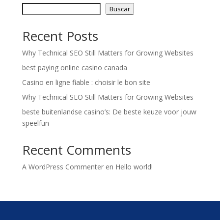
Buscar
Recent Posts
Why Technical SEO Still Matters for Growing Websites
best paying online casino canada
Casino en ligne fiable : choisir le bon site
Why Technical SEO Still Matters for Growing Websites
beste buitenlandse casino’s: De beste keuze voor jouw
speelfun
Recent Comments
A WordPress Commenter
en
Hello world!