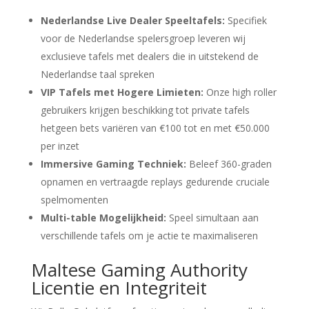
Nederlandse Live Dealer Speeltafels:
Specifiek
voor de Nederlandse spelersgroep leveren wij
exclusieve tafels met dealers die in uitstekend de
Nederlandse taal spreken
VIP Tafels met Hogere Limieten:
Onze high roller
gebruikers krijgen beschikking tot private tafels
hetgeen bets variëren van €100 tot en met €50.000
per inzet
Immersive Gaming Techniek:
Beleef 360-graden
opnamen en vertraagde replays gedurende cruciale
spelmomenten
Multi-table Mogelijkheid:
Speel simultaan aan
verschillende tafels om je actie te maximaliseren
Maltese Gaming Authority
Licentie en Integriteit