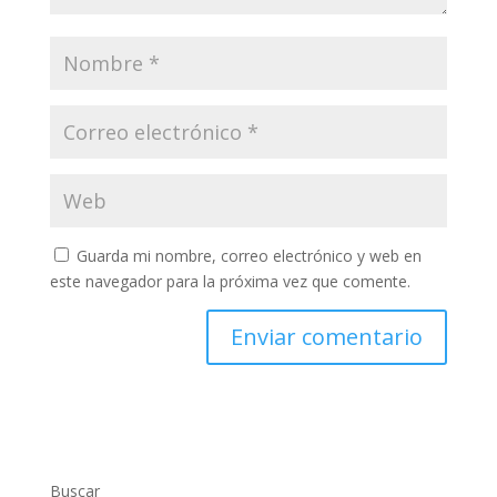
Guarda mi nombre, correo electrónico y web en
este navegador para la próxima vez que comente.
Buscar