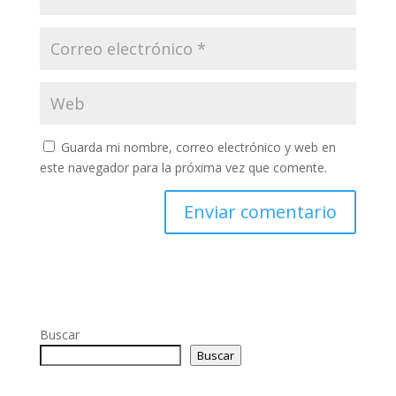
Guarda mi nombre, correo electrónico y web en
este navegador para la próxima vez que comente.
Buscar
Buscar