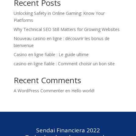
Recent Posts
Unlocking Safety in Online Gaming: Know Your
Platforms
Why Technical SEO Still Matters for Growing Websites
Nouveau casino en ligne : découvrir les bonus de
bienvenue
Casino en ligne fiable : Le guide ultime
casino en ligne fiable : Comment choisir un bon site
Recent Comments
A WordPress Commenter
en
Hello world!
Sendai Financiera 2022