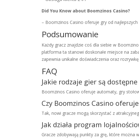
Did You Know about Boomzinos Casino?
– Boomzinos Casino oferuje gry od najlepszyc
Podsumowanie
Każdy gracz znajdzie coś dla siebie w Boomzin
platforma ta stanowi doskonałe miejsce na zab
zapewnia unikalne doświadczenia oraz rozrywk
FAQ
Jakie rodzaje gier są dostępn
Boomzinos Casino oferuje automaty, gry stołow
Czy Boomzinos Casino oferuje
Tak, nowi gracze mogą skorzystać z atrakcyjne
Jak działa program lojalnośc
Gracze zdobywają punkty za grę, które można w