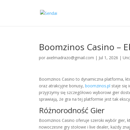
Boomzinos Casino – E
por
axelmadrazo@gmail.com
|
Jul 1, 2026
|
Unc
Boomzinos Casino to dynamiczna platforma, któr
oraz atrakcyjne bonusy,
boomzinos.pl
staje się 
przyjrzymy się szczegółowo wyborowi gier dos
sprawiają, że gra na tej platformie jest tak ekscy
Różnorodność Gier
Boomzinos Casino oferuje szeroki wybór gier, 
nowoczesne gry stołowe i live dealer, każdy znaj