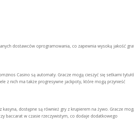
nanych dostawców oprogramowania, co zapewnia wysoką jakość grafi
mzinos Casino są automaty. Gracze mogą cieszyć się setkami tytuł
iele z nich ma także progresywne jackpoty, które mogą przynieść
a z kasyna, dostępne są również gry z krupierem na żywo. Gracze mog
ka czy baccarat w czasie rzeczywistym, co dodaje dodatkowego