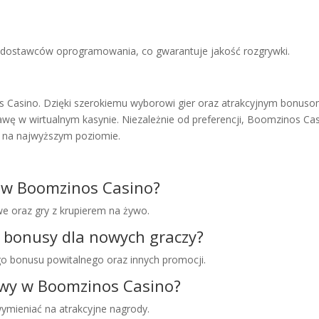
h dostawców oprogramowania, co gwarantuje jakość rozgrywki.
os Casino. Dzięki szerokiemu wyborowi gier oraz atrakcyjnym bonuso
awę w wirtualnym kasynie. Niezależnie od preferencji, Boomzinos Ca
ę na najwyższym poziomie.
e w Boomzinos Casino?
e oraz gry z krupierem na żywo.
 bonusy dla nowych graczy?
go bonusu powitalnego oraz innych promocji.
iowy w Boomzinos Casino?
ymieniać na atrakcyjne nagrody.