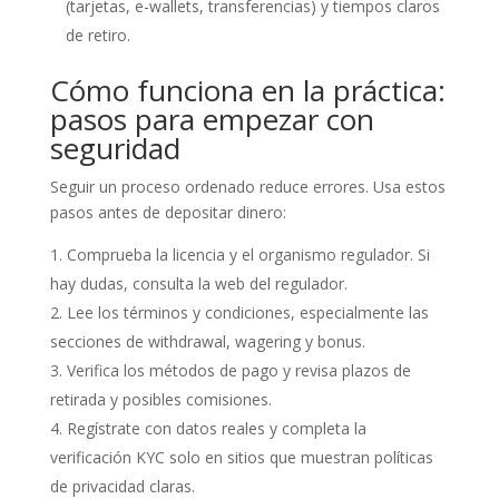
(tarjetas, e-wallets, transferencias) y tiempos claros
de retiro.
Cómo funciona en la práctica:
pasos para empezar con
seguridad
Seguir un proceso ordenado reduce errores. Usa estos
pasos antes de depositar dinero:
Comprueba la licencia y el organismo regulador. Si
hay dudas, consulta la web del regulador.
Lee los términos y condiciones, especialmente las
secciones de withdrawal, wagering y bonus.
Verifica los métodos de pago y revisa plazos de
retirada y posibles comisiones.
Regístrate con datos reales y completa la
verificación KYC solo en sitios que muestran políticas
de privacidad claras.