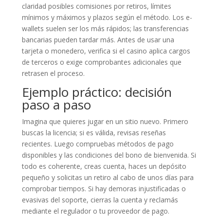
claridad posibles comisiones por retiros, límites
mínimos y máximos y plazos según el método. Los e-
wallets suelen ser los más rápidos; las transferencias
bancarias pueden tardar más. Antes de usar una
tarjeta o monedero, verifica si el casino aplica cargos
de terceros o exige comprobantes adicionales que
retrasen el proceso.
Ejemplo práctico: decisión
paso a paso
Imagina que quieres jugar en un sitio nuevo. Primero
buscas la licencia; si es válida, revisas reseñas
recientes. Luego compruebas métodos de pago
disponibles y las condiciones del bono de bienvenida. Si
todo es coherente, creas cuenta, haces un depósito
pequeño y solicitas un retiro al cabo de unos días para
comprobar tiempos. Si hay demoras injustificadas o
evasivas del soporte, cierras la cuenta y reclamás
mediante el regulador o tu proveedor de pago.