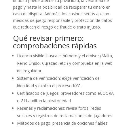
dudoso puede afectar tu privacidad, la velocidad de
pago y hasta la posibilidad de recuperar tu dinero en
caso de disputa. Además, los casinos serios aplican
medidas de juego responsable y protección de datos
que reducen el riesgo de fraude o trato injusto.
Qué revisar primero:
comprobaciones rápidas
Licencia visible: busca el número y el emisor (Malta,
Reino Unido, Curazao, etc.) y comprueba en la web
del regulador.
Sistema de verificación: exige verificación de
identidad y explica el proceso KYC.
Certificados de juegos: proveedores como eCOGRA
o GLI auditan la aleatoriedad.
Reseñas y reclamaciones: revisa foros, redes
sociales y registros de reclamaciones de jugadores.
Métodos de pago: presencia de opciones fiables