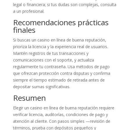
legal o financiera; si tus dudas son complejas, consulta
a un profesional.
Recomendaciones prácticas
finales
Si buscas un casino en línea de buena reputación,
prioriza la licencia y la experiencia real de usuarios.
Mantén registros de tus transacciones y
comunicaciones con el soporte, y actualiza
regularmente tu contraseña. Usa métodos de pago
que ofrezcan protección contra disputas y confirma
siempre el tiempo estimado de retirada antes de
depositar sumas significativas.
Resumen
Elegir un casino en línea de buena reputación requiere
verificar licencia, auditorías, condiciones de pago y
atención al cliente. Con pasos simples —revisión de
términos, prueba con depósitos pequeños y