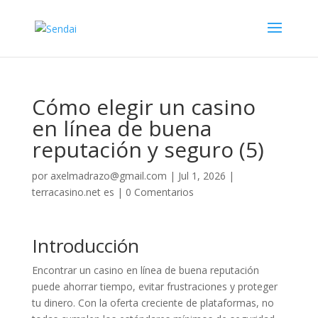
Cómo elegir un casino
en línea de buena
reputación y seguro (5)
por
axelmadrazo@gmail.com
|
Jul 1, 2026
|
terracasino.net es
|
0 Comentarios
Introducción
Encontrar un casino en línea de buena reputación
puede ahorrar tiempo, evitar frustraciones y proteger
tu dinero. Con la oferta creciente de plataformas, no