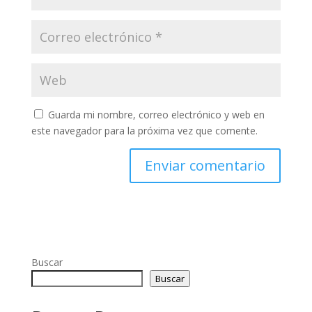
Guarda mi nombre, correo electrónico y web en
este navegador para la próxima vez que comente.
Buscar
Buscar