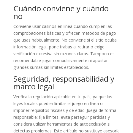
Cuándo conviene y cuándo
no
Conviene usar casinos en línea cuando cumplen las
comprobaciones básicas y ofrecen métodos de pago
que usas habitualmente. No conviene si el sitio oculta
información legal, pone trabas al retirar o exige
verificación excesiva sin razones claras. Tampoco es
recomendable jugar compulsivamente ni apostar
grandes sumas sin límites establecidos.
Seguridad, responsabilidad y
marco legal
Verifica la regulación aplicable en tu país, ya que las
leyes locales pueden limitar el juego en línea o
imponer requisitos fiscales y de edad. Juega de forma
responsable: fija límites, evita perseguir pérdidas y
considera utilizar herramientas de autoexclusión si
detectas problemas. Este artículo no sustituye asesoría