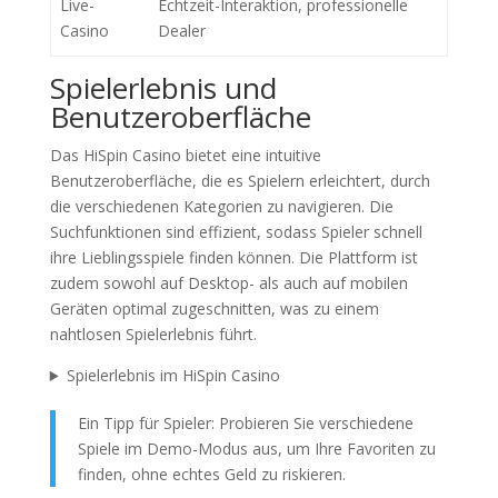
Live-
Echtzeit-Interaktion, professionelle
Casino
Dealer
Spielerlebnis und
Benutzeroberfläche
Das HiSpin Casino bietet eine intuitive
Benutzeroberfläche, die es Spielern erleichtert, durch
die verschiedenen Kategorien zu navigieren. Die
Suchfunktionen sind effizient, sodass Spieler schnell
ihre Lieblingsspiele finden können. Die Plattform ist
zudem sowohl auf Desktop- als auch auf mobilen
Geräten optimal zugeschnitten, was zu einem
nahtlosen Spielerlebnis führt.
Spielerlebnis im HiSpin Casino
Ein Tipp für Spieler: Probieren Sie verschiedene
Spiele im Demo-Modus aus, um Ihre Favoriten zu
finden, ohne echtes Geld zu riskieren.