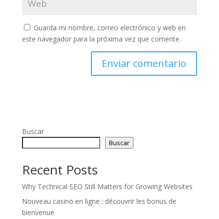
Guarda mi nombre, correo electrónico y web en
este navegador para la próxima vez que comente.
Buscar
Buscar
Recent Posts
Why Technical SEO Still Matters for Growing Websites
Nouveau casino en ligne : découvrir les bonus de
bienvenue