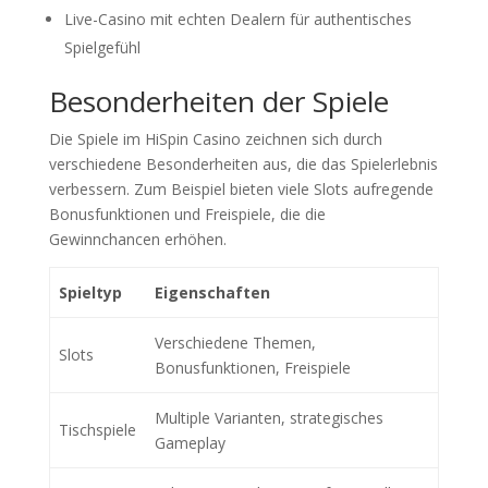
Live-Casino mit echten Dealern für authentisches
Spielgefühl
Besonderheiten der Spiele
Die Spiele im HiSpin Casino zeichnen sich durch
verschiedene Besonderheiten aus, die das Spielerlebnis
verbessern. Zum Beispiel bieten viele Slots aufregende
Bonusfunktionen und Freispiele, die die
Gewinnchancen erhöhen.
Spieltyp
Eigenschaften
Verschiedene Themen,
Slots
Bonusfunktionen, Freispiele
Multiple Varianten, strategisches
Tischspiele
Gameplay