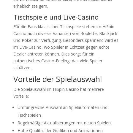
erheblich steigern.
Tischspiele und Live-Casino
Für die Fans klassischer Tischspiele stehen im HiSpin
Casino auch diverse Varianten von Roulette, Blackjack
und Poker zur Verfügung. Besonders spannend wird es
im Live-Casino, wo Spieler in Echtzeit gegen echte
Dealer antreten können. Dies sorgt für ein
authentisches Casino-Feeling, das viele Spieler
schätzen.
Vorteile der Spielauswahl
Die Spielauswahl im HiSpin Casino hat mehrere
Vorteile:
Umfangreiche Auswahl an Spielautomaten und
Tischspielen
Regelmäßige Aktualisierungen mit neuen Spielen
Hohe Qualität der Grafiken und Animationen