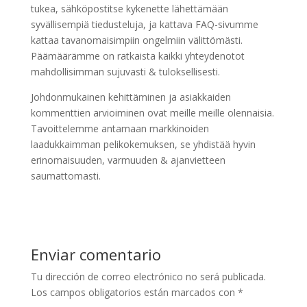
tukea, sähköpostitse kykenette lähettämään
syvällisempiä tiedusteluja, ja kattava FAQ-sivumme
kattaa tavanomaisimpiin ongelmiin välittömästi.
Päämäärämme on ratkaista kaikki yhteydenotot
mahdollisimman sujuvasti & tuloksellisesti.
Johdonmukainen kehittäminen ja asiakkaiden
kommenttien arvioiminen ovat meille meille olennaisia.
Tavoittelemme antamaan markkinoiden
laadukkaimman pelikokemuksen, se yhdistää hyvin
erinomaisuuden, varmuuden & ajanvietteen
saumattomasti.
Enviar comentario
Tu dirección de correo electrónico no será publicada.
Los campos obligatorios están marcados con
*