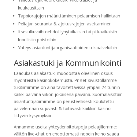
kuukausittain
Tappiorajojen määrittäminen pelaamisen hallintaan
Peliajan seuranta & ajoitusrajojen asettaminen
Itsesulkuvaihtoehdot lyhytaikaisiin tai pitkäaikaisiin
lopullisiin poistoihin
Yhteys asiantuntijaorganisaatioiden tukipalveluihin
Asiakastuki ja Kommunikointi
Laadukas asiakastuki muodostaa oleellinen osuus
myönteistä kasinokokemusta. PriBet-sivustollamme
tukitiimimme on aina tavoitettavissa ympäri 24 tunnin
kaikki päivänä viikon jokaisena päivänä. Suomalaisittain
asiantuntijatiimimme on perusteellisesti koulutettu
palvelemaan sujuvasti & taitavasti kaikkiin kasino-
liittyviin kysymyksiin.
Annamme useita yhteydenpitotapoja pelaajillemme:
välitön live-chat on ehdottomasti nopein keino saada