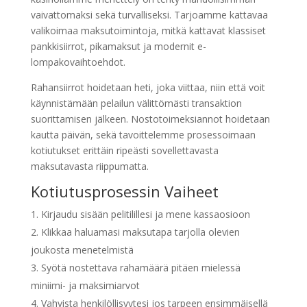
vaivattomaksi sekä turvalliseksi. Tarjoamme kattavaa
valikoimaa maksutoimintoja, mitkä kattavat klassiset
pankkisiirrot, pikamaksut ja modernit e-
lompakovaihtoehdot.
Rahansiirrot hoidetaan heti, joka viittaa, niin että voit
käynnistämään pelailun välittömästi transaktion
suorittamisen jälkeen. Nostotoimeksiannot hoidetaan
kautta päivän, sekä tavoittelemme prosessoimaan
kotiutukset erittäin ripeästi sovellettavasta
maksutavasta riippumatta.
Kotiutusprosessin Vaiheet
Kirjaudu sisään pelitilillesi ja mene kassaosioon
Klikkaa haluamasi maksutapa tarjolla olevien
joukosta menetelmistä
Syötä nostettava rahamäärä pitäen mielessä
miniimi- ja maksimiarvot
Vahvista henkilöllisyytesi jos tarpeen ensimmäisellä