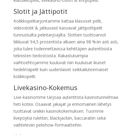
klassikkopelit, livekasino-osion & erityispelit.
Slotit ja Jättipotit
Kolikkopelitarjontamme kattaa klassiset pelit,
videoslotit & jatkuvasti kasvavat jättipottipelit
tunnustuilta pelintarjoajilta. Slottien tuottoarvot
liikkuvat 94,5 prosentista alkaen aina 98 %:iin asti asti,
joka tulee todennettavissa kehittäjien autenttisista
teknisten tiedostoista. Rakastutuimpia
vaihtoehtojamme kuuluvat niin kuuluisat ikuiset
hedelmäpelit kuin uudenlaiset seikkailuteemaiset
kolikkopelit.
Livekasino-Kokemus
Live-kasinomme tarjoaa autenttista kasinotunnelmaa
heti kotiisi. Osaavat jakajat ja erinomainen lähetys
tuottavat uniikin kasinokokemuksen. Tuomme
livepöytiä rulettiin, blackjackiin, baccaratiin sekä
vaihteleviin pelishow-formaatteihin.