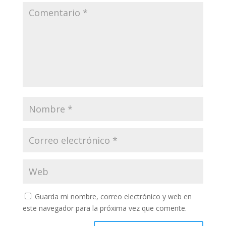
Guarda mi nombre, correo electrónico y web en
este navegador para la próxima vez que comente.