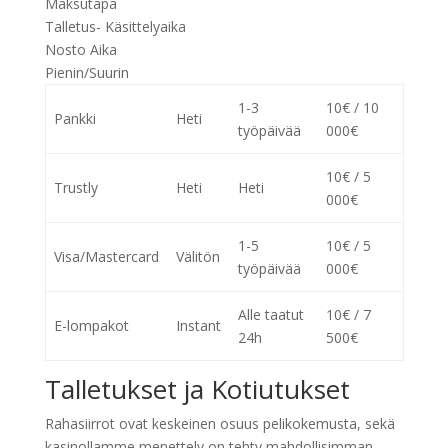
Maksutapa
Talletus- Käsittelyaika
Nosto Aika
Pienin/Suurin
1-3
10€ / 10
Pankki
Heti
työpäivää
000€
10€ / 5
Trustly
Heti
Heti
000€
1-5
10€ / 5
Visa/Mastercard
Välitön
työpäivää
000€
Alle taatut
10€ / 7
E-lompakot
Instant
24h
500€
Talletukset ja Kotiutukset
Rahasiirrot ovat keskeinen osuus pelikokemusta, sekä
kasinollamme menettely on tehty mahdollisimman